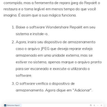
corrompido, mas a ferramenta de reparo jpeg do Repairit o
restaura e o torna legível em menos tempo do que você
imagina. É assim que a sua mágica funciona.
Reparo de fotos com IA
Baixe o software Wondershare Repairit em seu
Repare suas fotos, melhore a qualidade e restaure
sistema e instale-o.
momentos preciosos com uma solução baseada
em IA.
Agora, insira seu dispositivo de armazenamento
caso o arquivo JPEG que deseja reparar esteja
Vamos lá
Teste Online
armazenado em uma unidade externa, mas se
estiver no sistema, apenas marque o arquivo pronto
para ser escaneado e execute-o utilizando o
software.
O software verifica o dispositivo de
armazenamento. Agora clique em "Adicionar".