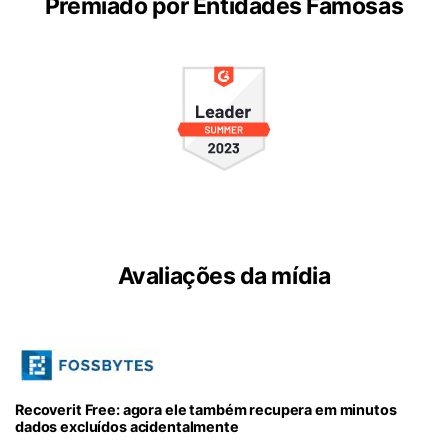
search
Premiado por Entidades Famosas
ENCONTRAR MAIS SOLUÇÕES
Teste Online
Recoverit Grátis
Recupere dados perdidos/excluídos gratuitamente
Teste Grátis
Outros Produtos
Avaliações da mídia
Repairit - Reparar Dados
UBackit - Backup de Dados
Recoverit Free: agora ele também recupera em minutos
dados excluídos acidentalmente