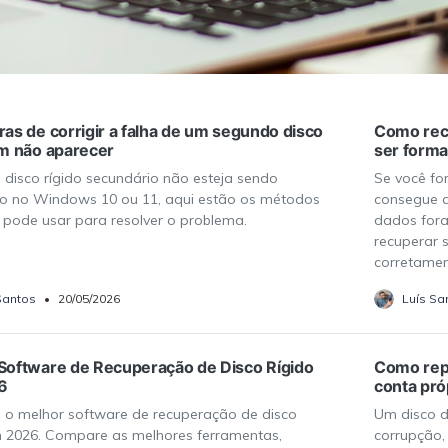
Ver todos os produtos
VERIFIQUE TODOS OS RECURSOS
ras de corrigir a falha de um segundo disco
Como recu
em não aparecer
ser form
 disco rígido secundário não esteja sendo
Se você fo
o no Windows 10 ou 11, aqui estão os métodos
consegue a
 pode usar para resolver o problema.
dados fora
recuperar 
corretamen
Santos
•
20/05/2026
Luís Sa
Software de Recuperação de Disco Rígido
Como repa
6
conta pró
 o melhor software de recuperação de disco
Um disco d
m 2026. Compare as melhores ferramentas,
corrupção