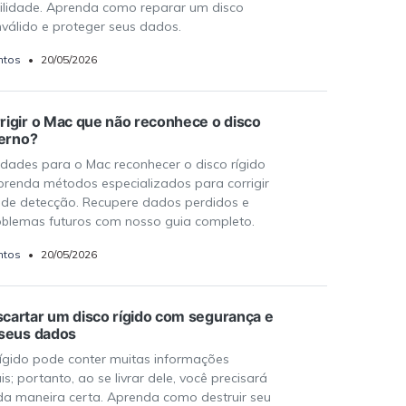
ilidade. Aprenda como reparar um disco
nválido e proteger seus dados.
ntos
•
20/05/2026
igir o Mac que não reconhece o disco
terno?
ldades para o Mac reconhecer o disco rígido
prenda métodos especializados para corrigir
de detecção. Recupere dados perdidos e
oblemas futuros com nosso guia completo.
ntos
•
20/05/2026
artar um disco rígido com segurança e
 seus dados
rígido pode conter muitas informações
is; portanto, ao se livrar dele, você precisará
 da maneira certa. Aprenda como destruir seu