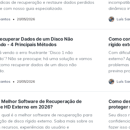
dicas de recuperação e restaure dados perdidos
incompatib
te com nosso guia especializado.
dinâmico i
Santos
•
20/05/2026
Luís Sa
cuperar Dados de um Disco Não
Como corr
zado - 4 Principais Métodos
rígido ex
á vendo o erro frustrante “Disco 1 não
Com dificu
zado”? Não se preocupe; há uma solução e vamos
externo? A
como recuperar dados de um disco não
problemas 
do.
previna pr
Santos
•
20/05/2026
Luís Sa
o Melhor Software de Recuperação de
Como desc
e HD Externo em 2026?
proteger
 qual é o melhor software de recuperação para
Seu disco 
ção de disco rígido externo. Saiba mais sobre os
confidencia
s recursos, experiências do usuário e
fazer isso