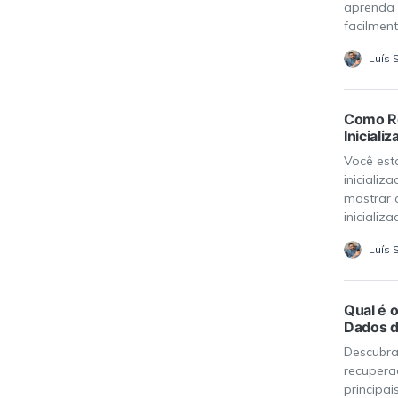
aprenda 
facilmen
Luís 
Como Re
Iniciali
Você est
iniciali
mostrar 
inicializa
Luís 
Qual é 
Dados d
Descubra
recupera
principai