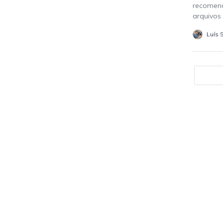
recomend
arquivos 
Luís 