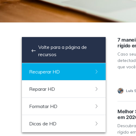
7 manei
rígido 
Volte para a página de
recursos
Caso seu
detectad
que você
Recuperar HD
Reparar HD
Luís 
Formatar HD
Melhor 
em 202
Dicas de HD
Descubra
rígido e