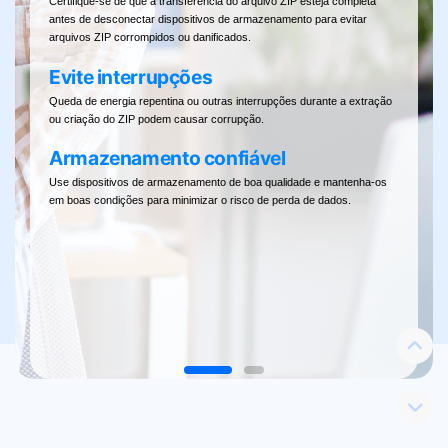
Certifique-se de que a transferência do arquivo ZIP esteja completa
ivos ZIP
antes de desconectar dispositivos de armazenamento para evitar
com/file-
arquivos ZIP corrompidos ou danificados.
Evite interrupções
ra em
 arquivos
Queda de energia repentina ou outras interrupções durante a extração
ou criação do ZIP podem causar corrupção.
ra
Armazenamento confiável
Use dispositivos de armazenamento de boa qualidade e mantenha-os
o,
em boas condições para minimizar o risco de perda de dados.
nveniente
r lidando
essário