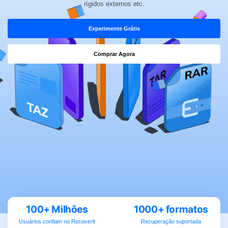
search
rígidos externos etc.
ENCONTRAR MAIS SOLUÇÕES
Experimente Grátis
Teste Online
Recoverit Grátis
Comprar Agora
Recupere dados perdidos/excluídos gratuitamente
Teste Grátis
Outros Produtos
Repairit - Reparar Dados
UBackit - Backup de Dados
100+ Milhões
1000+ formatos
Usuários confiam no Recoverit
Recuperação suportada