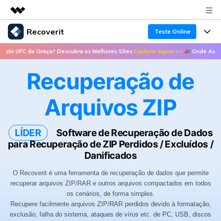
Recoverit
Produtos em destaque
Teste Online
Criatividade digital com IA generativa
de Graça? Descubra os Melhores Sites
Explorar Agora >>
📣 Onde Assistir UFC de
Produtos
Negócios
Utilitários
Recuperação de
Visão geral
Recursos
Sobre nós
Soluções
Recoverit para Windows
Arquivos ZIP
Recuperar arquivos de mídia
Sala de imprensa
Uma ferramenta líder de recuperação de dados
Soluções
para Windows
Recuperar arquivos de documentos
Soluções de arquivos
Loja
LÍDER
Software de Recuperação de Dados
Porque Recoverit
Teste Grátis
para Recuperação de ZIP Perdidos / Excluídos /
Recuperação de dispositivos
Soluções para computadores
Danificados
Especialista em recuperação de dados
Suporte
Guide
O Recoverit é uma ferramenta de recuperação de dados que permite
Soluções para armazenamento
Histórias de usuários
Recoverit para Mac
recuperar arquivos ZIP/RAR e outros arquivos compactados em todos
Entrar
os cenários, de forma simples.
Soluções de backup
Recupere dados ilimitados do sistema Mac
VERIFIQUE TODOS OS RECURSOS
Tema Quente
Recupere facilmente arquivos ZIP/RAR perdidos devido à formatação,
exclusão, falha do sistema, ataques de vírus etc. de PC, USB, discos
Teste Grátis