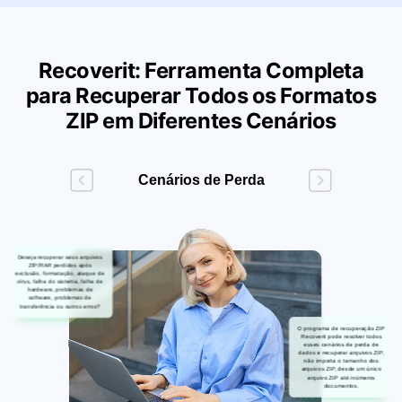
Recoverit: Ferramenta Completa
para Recuperar Todos os Formatos
ZIP em Diferentes Cenários
Cenários de Perda
Deseja recuperar seus arquivos
ZIP/RAR perdidos após
exclusão, formatação, ataque de
vírus, falha do sistema, falha de
hardware, problemas de
software, problemas de
transferência ou outros erros?
O programa de recuperação ZIP
Recoverit pode resolver todos
esses cenários de perda de
dados e recuperar arquivos ZIP,
não importa o tamanho dos
arquivos ZIP, desde um único
arquivo ZIP até inúmeros
documentos.