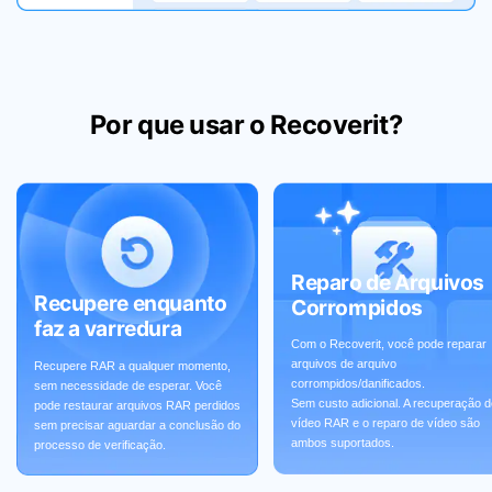
Por que usar o Recoverit?
Reparo de Arquivos
Recupere enquanto
Corrompidos
faz a varredura
Com o Recoverit, você pode reparar
arquivos de arquivo
Recupere RAR a qualquer momento,
corrompidos/danificados.
sem necessidade de esperar. Você
Sem custo adicional. A recuperação d
pode restaurar arquivos RAR perdidos
vídeo RAR e o reparo de vídeo são
sem precisar aguardar a conclusão do
ambos suportados.
processo de verificação.