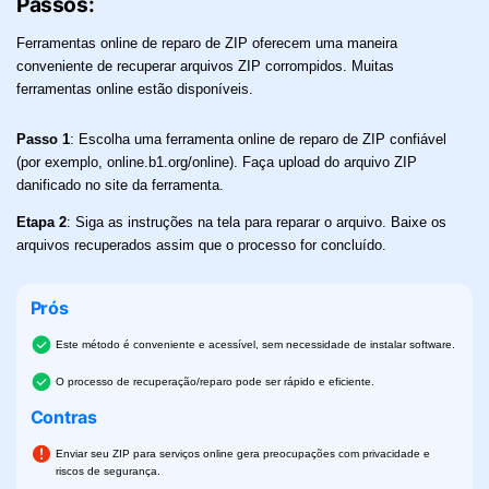
Passos:
P
Ferramentas online de reparo de ZIP oferecem uma maneira
ão
Se
conveniente de recuperar arquivos ZIP corrompidos. Muitas
re
ferramentas online estão disponíveis.
Pa
Passo 1
:
Escolha uma ferramenta online de reparo de ZIP confiável
ue
B
(por exemplo, online.b1.org/online). Faça upload do arquivo ZIP
ar
danificado no site da ferramenta.
Et
Etapa 2
:
Siga as instruções na tela para reparar o arquivo. Baixe os
se
arquivos recuperados assim que o processo for concluído.
En
ue
Prós
Este método é conveniente e acessível, sem necessidade de instalar software.
O processo de recuperação/reparo pode ser rápido e eficiente.
Contras
Enviar seu ZIP para serviços online gera preocupações com privacidade e
riscos de segurança.