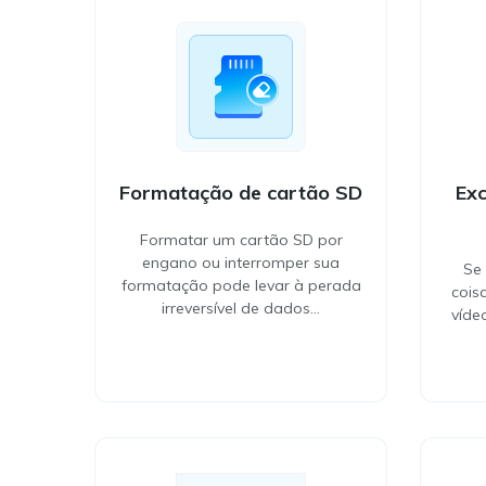
Formatação de cartão SD
Exc
Formatar um cartão SD por
engano ou interromper sua
Se
formatação pode levar à perada
cois
irreversível de dados…
víde
Formatação de cartão
Exc