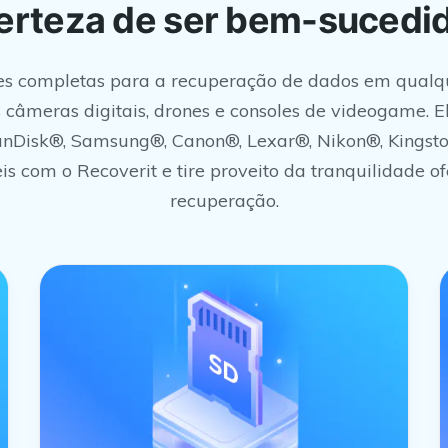
erteza de ser bem-sucedi
es completas para a recuperação de dados em qualqu
câmeras digitais, drones e consoles de videogame. 
SanDisk®, Samsung®, Canon®, Lexar®, Nikon®, Kings
is com o Recoverit e tire proveito da tranquilidade o
recuperação.