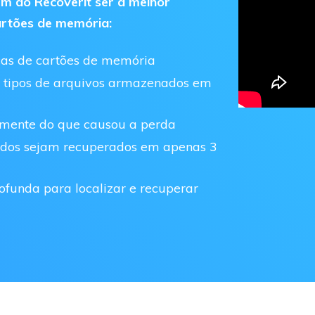
em do Recoverit ser a melhor
Ver todos os produtos
artões de memória:
VERIFIQUE TODOS OS RECURSOS
cas de cartões de memória
0 tipos de arquivos armazenados em
emente do que causou a perda
 dados sejam recuperados em apenas 3
ofunda para localizar e recuperar