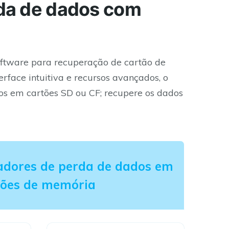
rda de dados com
oftware para recuperação de cartão de
rface intuitiva e recursos avançados, o
os em cartões SD ou CF; recupere os dados
adores de perda de dados em
tões de memória