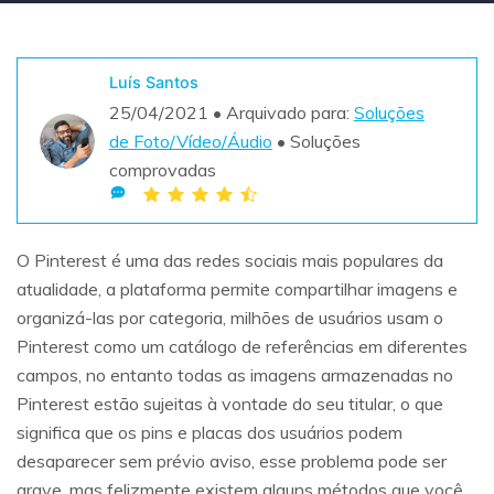
Teste Grátis
ENCONTRAR MAIS SOLUÇÕES
search
Luís Santos
25/04/2021 • Arquivado para:
Soluções
Recoverit Grátis
de Foto/Vídeo/Áudio
• Soluções
Teste Online
Recupere dados perdidos/excluídos gratuitamente
comprovadas
Teste Grátis
O Pinterest é uma das redes sociais mais populares da
atualidade, a plataforma permite compartilhar imagens e
Outros Produtos
organizá-las por categoria, milhões de usuários usam o
Repairit - Reparar Dados
Pinterest como um catálogo de referências em diferentes
campos, no entanto todas as imagens armazenadas no
UBackit - Backup de Dados
Pinterest estão sujeitas à vontade do seu titular, o que
significa que os pins e placas dos usuários podem
desaparecer sem prévio aviso, esse problema pode ser
grave, mas felizmente existem alguns métodos que você