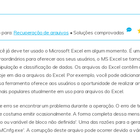
Ver todos os produtos
 para:
Recuperação de arquivos
• Soluções comprovadas
ocê já deve ter usado o Microsoft Excel em algum momento. É um
aordinários para oferecer aos seus usuários, o MS Excel se torn
pulação e classificação de dados. Os arquivos do Excel contêm
je em dia a arquivos do Excel. Por exemplo, você pode adicionar 
ssa ferramenta oferece aos usuários a oportunidade de realizar 
is populares atualmente em uso para arquivos do Excel.
 erro se encontrar um problema durante a operação. O erro de
 costuma emitir ocasionalmente. A forma completa dessa mensa
o ou variável de bloco não definida'. Uma das razões para a ge
MCnfg.exe'. A corrupção deste arquivo pode ocorrer devido a vár