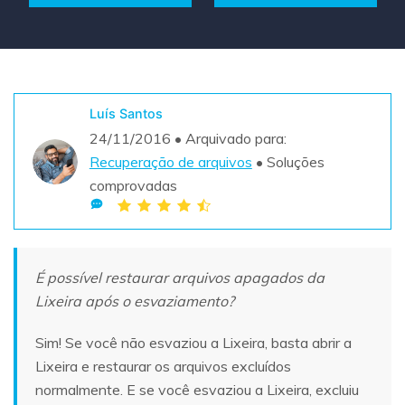
Teste Grátis
ENCONTRAR MAIS SOLUÇÕES
search
Recoverit Grátis
Luís Santos
Teste Online
Recupere dados perdidos/excluídos gratuitamente
24/11/2016 • Arquivado para:
Recuperação de arquivos
• Soluções
Teste Grátis
comprovadas
Outros Produtos
É possível restaurar arquivos apagados da
Repairit - Reparar Dados
Lixeira após o esvaziamento?
UBackit - Backup de Dados
Sim! Se você não esvaziou a Lixeira, basta abrir a
Lixeira e restaurar os arquivos excluídos
normalmente. E se você esvaziou a Lixeira, excluiu