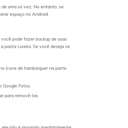
s de uma só vez. No entanto, se
iberar espaço no Android.
e, você pode fazer backup de suas
a pasta Lixeira. Se você deseja se
o no ícone de hambúrguer na parte
no Google Fotos.
uir para removê-las.
, ele não é apagado imediatamente.