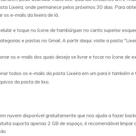
asta Lixeira, onde permanece pelos próximos 30 dias. Para obt
 os e-mails da lixeira de lá.
celular e toque no ícone de hambúrguer no canto superior esque
categorias e pastas no Gmail. A partir daqui, visite a pasta "Lixei
nar os e-mails dos quais deseja se livrar e tocar no ícone de e
nar todos os e-mails da pasta Lixeira em um para ir também e 
uivos da pasta de lixo.
em nuvem disponível gratuitamente que nos ajuda a fazer back
ita suporta apenas 2 GB de espaço, é recomendável limpar os 
ndo