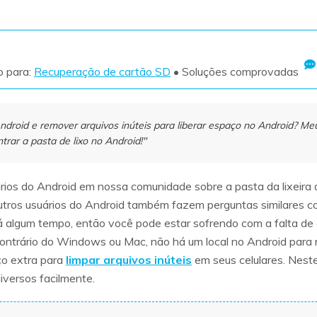
Ver todos os produtos
VERIFIQUE TODOS OS RECURSOS
o para:
Recuperação de cartão SD
• Soluções comprovadas
Android e remover arquivos inúteis para liberar espaço no Android? M
ar a pasta de lixo no Android!"
rios do Android em nossa comunidade sobre a pasta da lixeira
utros usuários do Android também fazem perguntas similares c
há algum tempo, então você pode estar sofrendo com a falta de 
contrário do Windows ou Mac, não há um local no Android para r
ço extra para
limpar arquivos inúteis
em seus celulares. Nest
diversos facilmente.