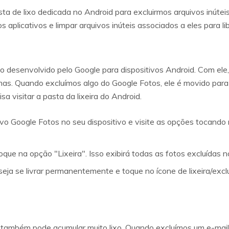
a de lixo dedicada no Android para excluirmos arquivos inútei
s aplicativos e limpar arquivos inúteis associados a eles para l
vo desenvolvido pelo Google para dispositivos Android. Com el
mas. Quando excluímos algo do Google Fotos, ele é movido para 
sa visitar a pasta da lixeira do Android.
ativo Google Fotos no seu dispositivo e visite as opções tocand
toque na opção "Lixeira". Isso exibirá todas as fotos excluídas 
eja se livrar permanentemente e toque no ícone de lixeira/excl
 também pode acumular muito lixo. Quando excluímos um e-mail