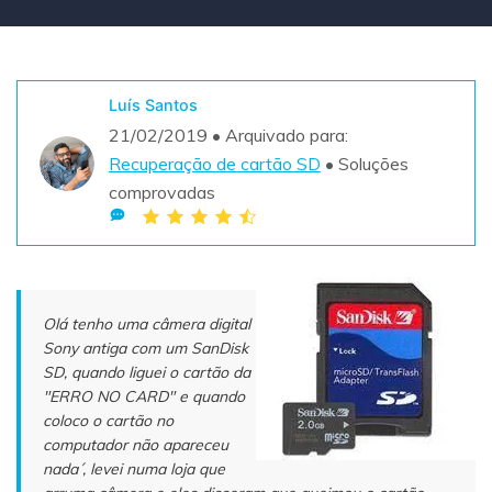
Teste Grátis
ENCONTRAR MAIS SOLUÇÕES
search
Luís Santos
Recoverit Grátis
21/02/2019 • Arquivado para:
Teste Online
Recupere dados perdidos/excluídos gratuitamente
Recuperação de cartão SD
• Soluções
comprovadas
Teste Grátis
Outros Produtos
Olá tenho uma câmera digital
Repairit - Reparar Dados
Sony antiga com um SanDisk
SD, quando liguei o cartão da
UBackit - Backup de Dados
"ERRO NO CARD" e quando
coloco o cartão no
computador não apareceu
nada´, levei numa loja que