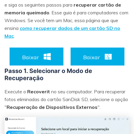
e siga os seguintes passos para
recuperar cartão de
memoria queimado
. Esse guia é para computadores com
Windows. Se você tem um Mac, essa página que que
ensina
como recuperar dados de um cartão SD no
Mac
.
Baixar
Baixar
Passo 1. Selecionar o Modo de
Reparo de fotos com IA
Recuperação
Repare suas fotos, melhore a qualidade e restaure
Execute o
Recoverit
no seu computador. Para recuperar
momentos preciosos com uma solução baseada em
IA.
fotos eliminadas do cartão SanDisk SD, selecione a opção
"
Recuperação de Dispositivos Externos
".
Vamos lá
Teste Online