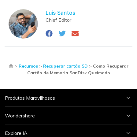
Luís Santos
Chief Editor
>
Recursos
>
Recuperar cartão SD
>
Como Recuperar
Cartão de Memoria SanDisk Queimado
Produtos Maravilhosos
Wondershare
Explore IA