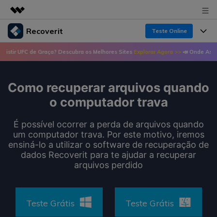
Recoverit
Teste Online
Produtos em destaque
r UFC de Graça? Descubra os Melhores Sites
Explorar Agora >>
📣 Onde Assistir 
Criatividade digital com IA generativa
Produtos
Negócios
Utilitários
Visão geral
Como recuperar arquivos quando
Recursos
Recoverit para Windows
Sobre nós
Soluções
o computador trava
Uma ferramenta líder de recuperação de dados
Recuperar arquivos de mídia
Soluções
para Windows
Sala de imprensa
É possível ocorrer a perda de arquivos quando
Recuperar arquivos de documentos
um computador trava. Por este motivo, iremos
Soluções de arquivos
Teste Grátis
ensiná-lo a utilizar o software de recuperação de
Porque Recoverit
Loja
Recuperação de dispositivos
dados Recoverit para te ajudar a recuperar
Soluções para computadores
arquivos perdido
Especialista em recuperação de dados
Guide
Suporte
Soluções para armazenamento
Recoverit para Mac
Histórias de usuários
Recupere dados ilimitados do sistema Mac
VERIFIQUE TODOS OS RECURSOS
Teste Grátis
Teste Grátis
Soluções de backup
Entrar
Tema Quente