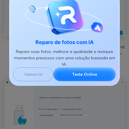
Reparo de fotos com IA
Selecione um modo para criar uma mídia inicializável
Repare suas fotos, melhore a qualidade e restaure
por pen drive ou CD/DVD e clique no botão "Criar"
momentos preciosos com uma solução baseada em
para continuar.
IA.
Vamos lá
Teste Online