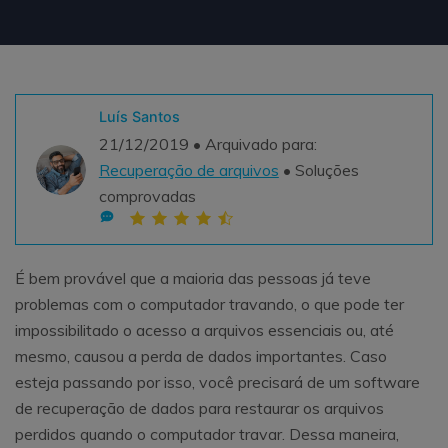
Teste Grátis
ENCONTRAR MAIS SOLUÇÕES
search
Recoverit Grátis
Luís Santos
Teste Online
Recupere dados perdidos/excluídos gratuitamente
21/12/2019 • Arquivado para:
Recuperação de arquivos
• Soluções
Teste Grátis
comprovadas
Outros Produtos
É bem provável que a maioria das pessoas já teve
problemas com o computador travando, o que pode ter
Repairit - Reparar Dados
impossibilitado o acesso a arquivos essenciais ou, até
UBackit - Backup de Dados
mesmo, causou a perda de dados importantes. Caso
esteja passando por isso, você precisará de um software
de recuperação de dados para restaurar os arquivos
perdidos quando o computador travar. Dessa maneira,