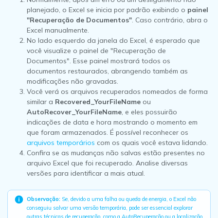
planejado, o Excel se inicia por padrão exibindo o
painel
"Recuperação de Documentos"
. Caso contrário, abra o
Excel manualmente.
No lado esquerdo da janela do Excel, é esperado que
você visualize o painel de "Recuperação de
Documentos". Esse painel mostrará todos os
documentos restaurados, abrangendo também as
modificações não gravadas.
Você verá os arquivos recuperados nomeados de forma
similar a
Recovered_YourFileName
ou
AutoRecover_YourFileName
, e eles possuirão
indicações de data e hora mostrando o momento em
que foram armazenados. É possível reconhecer os
arquivos temporários
com os quais você estava lidando.
Confira se as mudanças não salvas estão presentes no
arquivo Excel que foi recuperado. Analise diversas
versões para identificar a mais atual.
Observação:
Se, devido a uma falha ou queda de energia, o Excel não
conseguiu salvar uma versão temporária, pode ser essencial explorar
outras técnicas de recuperação, como a AutoRecuperação ou a localização