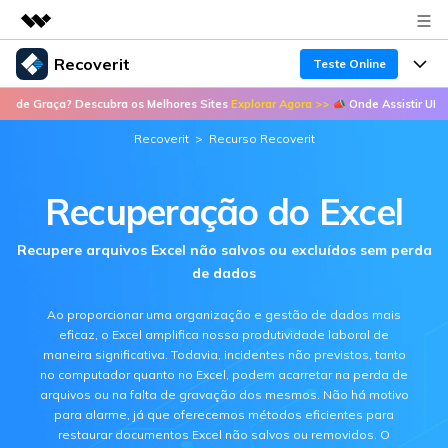
Recoverit
Produtos em destaque
Teste Online
Criatividade digital com IA generativa
Descubra os Melhores Sites
Explorar Agora >>
📣 Onde Assistir UFC de Graça? De
Produtos
Negócios
Utilitários
Recoverit
>
Recurso Recoverit
Visão geral
Recursos
Sobre nós
Soluções
Recoverit para Windows
Recuperação do Excel
Recuperar arquivos de mídia
Sala de imprensa
Uma ferramenta líder de recuperação de dados
Soluções
para Windows
Recupere arquivos Excel não salvos ou excluídos sem perda
Recuperar arquivos de documentos
Soluções de arquivos
Loja
Porque Recoverit
de dados
Teste Grátis
Recuperação de dispositivos
Soluções para computadores
Especialista em recuperação de dados
Suporte
Ao proporcionar uma organização e gestão de dados mais
Guide
eficaz, o Excel amplifica nossa produtividade laboral de
Soluções para armazenamento
maneira significativa. Todavia, incidentes não previstos, tanto
Histórias de usuários
Recoverit para Mac
no computador quanto no Excel, podem acarretar na perda de
Entrar
arquivos ou na falta de gravação dos mesmos. Não há motivo
Soluções de backup
Recupere dados ilimitados do sistema Mac
VERIFIQUE TODOS OS RECURSOS
Tema Quente
para alarme, já que oferecemos métodos eficientes para
restaurar documentos Excel não salvos ou removidos. O
Teste Grátis