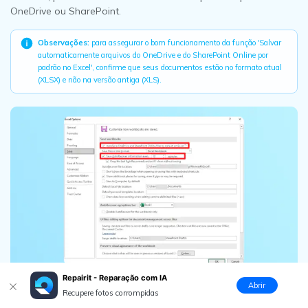
OneDrive ou SharePoint.
Observações:
para assegurar o bom funcionamento da função 'Salvar
automaticamente arquivos do OneDrive e do SharePoint Online por
padrão no Excel', confirme que seus documentos estão no formato atual
(XLSX) e não na versão antiga (XLS).
Repairit - Reparação com IA
Abrir
Recupere fotos corrompidas