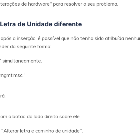
alterações de hardware" para resolver o seu problema.
Letra de Unidade diferente
 após a inserção, é possível que não tenha sido atribuída nenhu
eder da seguinte forma:
" simultaneamente.
skmgmt.msc."
rá.
com o botão do lado direito sobre ele.
 "Alterar letra e caminho de unidade".