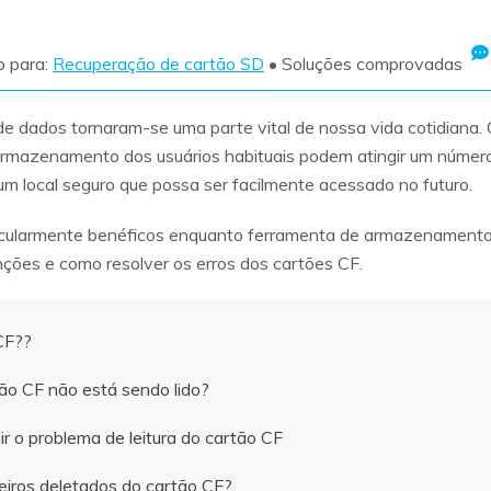
Ver todos os produtos
o para:
Recuperação de cartão SD
• Soluções comprovadas
VERIFIQUE TODOS OS RECURSOS
e dados tornaram-se uma parte vital de nossa vida cotidiana.
 armazenamento dos usuários habituais podem atingir um número 
 local seguro que possa ser facilmente acessado no futuro.
ticularmente benéficos enquanto ferramenta de armazenamento 
nções e como resolver os erros dos cartões CF.
CF??
tão CF não está sendo lido?
ir o problema de leitura do cartão CF
heiros deletados do cartão CF?