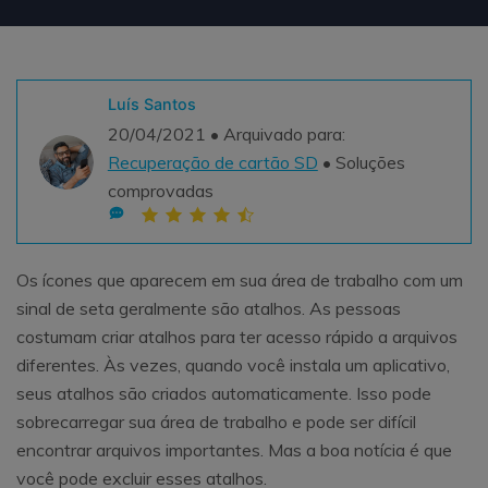
Teste Grátis
ENCONTRAR MAIS SOLUÇÕES
search
Luís Santos
Recoverit Grátis
20/04/2021 • Arquivado para:
Teste Online
Recupere dados perdidos/excluídos gratuitamente
Recuperação de cartão SD
• Soluções
comprovadas
Teste Grátis
Os ícones que aparecem em sua área de trabalho com um
Outros Produtos
sinal de seta geralmente são atalhos. As pessoas
costumam criar atalhos para ter acesso rápido a arquivos
Repairit - Reparar Dados
diferentes. Às vezes, quando você instala um aplicativo,
UBackit - Backup de Dados
seus atalhos são criados automaticamente. Isso pode
sobrecarregar sua área de trabalho e pode ser difícil
encontrar arquivos importantes. Mas a boa notícia é que
você pode excluir esses atalhos.