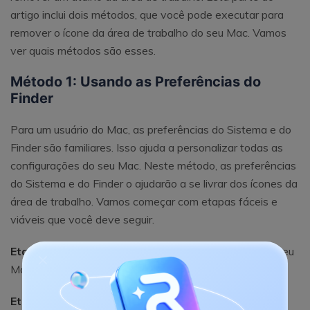
artigo inclui dois métodos, que você pode executar para
remover o ícone da área de trabalho do seu Mac. Vamos
ver quais métodos são esses.
Método 1: Usando as Preferências do
Finder
Para um usuário do Mac, as preferências do Sistema e do
Finder são familiares. Isso ajuda a personalizar todas as
configurações do seu Mac. Neste método, as preferências
do Sistema e do Finder o ajudarão a se livrar dos ícones da
área de trabalho. Vamos começar com etapas fáceis e
viáveis ​​que você deve seguir.
Etapa 1.
Em primeiro lugar, vá para a opção Finder no seu
Mac, presente no canto superior esquerdo.
Etapa 2.
Clique nele e escolha “Preferências” entre as