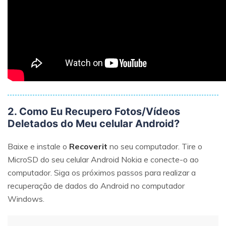
2. Como Eu Recupero Fotos/Vídeos
Deletados do Meu celular Android?
Baixe e instale o
Recoverit
no seu computador. Tire o
MicroSD do seu celular Android Nokia e conecte-o ao
Reparo de fotos com IA
computador. Siga os próximos passos para realizar a
recuperação de dados do Android no computador
Repare suas fotos, melhore a qualidade e restaure
Windows.
momentos preciosos com uma solução baseada em
IA.