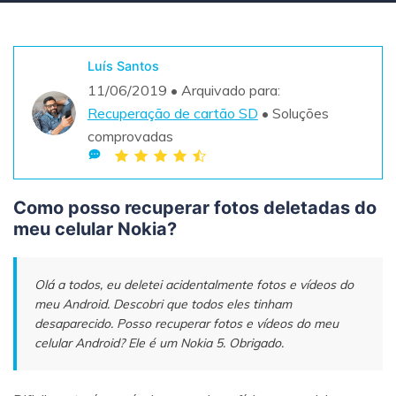
Teste Grátis
ENCONTRAR MAIS SOLUÇÕES
search
Luís Santos
11/06/2019 • Arquivado para:
Recoverit Grátis
Recuperação de cartão SD
• Soluções
Teste Online
Recupere dados perdidos/excluídos gratuitamente
comprovadas
Teste Grátis
Como posso recuperar fotos deletadas do
meu celular Nokia?
Outros Produtos
Repairit - Reparar Dados
Olá a todos, eu deletei acidentalmente fotos e vídeos do
UBackit - Backup de Dados
meu Android. Descobri que todos eles tinham
desaparecido. Posso recuperar fotos e vídeos do meu
celular Android? Ele é um Nokia 5. Obrigado.