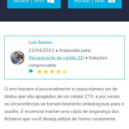
Baixar | Win
Baixar | Mac
Teste Grátis
ENCONTRAR MAIS SOLUÇÕES
search
Recoverit Grátis
Teste Online
Recupere dados perdidos/excluídos gratuitamente
Luís Santos
22/04/2021 • Arquivado para:
Teste Grátis
Recuperação de cartão SD
• Soluções
comprovadas
Outros Produtos
O erro humano é provavelmente a causa número um de
Repairit - Reparar Dados
dados que são apagados de um celular ZTE, e por vezes
UBackit - Backup de Dados
as circunstâncias se tornam bastante embaraçosas para o
usuário. É essencial manter uma cópia de segurança dos
ficheiros que você deseja utilizar de forma consistente.