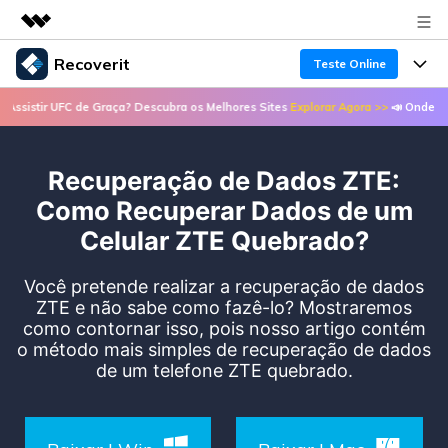
Recoverit
Teste Online
Produtos em destaque
istir UFC de Graça? Descubra os Melhores Sites
Explorar Agora >>
📣 Onde Assist
Criatividade digital com IA generativa
Produtos
Negócios
Utilitários
Visão geral
Recuperação de Dados ZTE:
Recursos
Recoverit para Windows
Sobre nós
Soluções
Como Recuperar Dados de um
Uma ferramenta líder de recuperação de dados
Recuperar arquivos de mídia
Celular ZTE Quebrado?
Soluções
para Windows
Sala de imprensa
Recuperar arquivos de documentos
Soluções de arquivos
Você pretende realizar a recuperação de dados
Teste Grátis
Porque Recoverit
ZTE e não sabe como fazê-lo? Mostraremos
Loja
Recuperação de dispositivos
como contornar isso, pois nosso artigo contém
Soluções para computadores
Especialista em recuperação de dados
o método mais simples de recuperação de dados
Guide
de um telefone ZTE quebrado.
Suporte
Soluções para armazenamento
Recoverit para Mac
Histórias de usuários
Recupere dados ilimitados do sistema Mac
VERIFIQUE TODOS OS RECURSOS
Soluções de backup
Entrar
Tema Quente