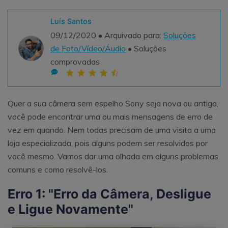
Teste Grátis
ENCONTRAR MAIS SOLUÇÕES
Luís Santos
search
09/12/2020 • Arquivado para:
Soluções
de Foto/Vídeo/Áudio
• Soluções
Recoverit Grátis
comprovadas
Teste Online
Recupere dados perdidos/excluídos gratuitamente
Teste Grátis
Quer a sua câmera sem espelho Sony seja nova ou antiga,
você pode encontrar uma ou mais mensagens de erro de
vez em quando. Nem todas precisam de uma visita a uma
Outros Produtos
loja especializada, pois alguns podem ser resolvidos por
você mesmo. Vamos dar uma olhada em alguns problemas
Repairit - Reparar Dados
comuns e como resolvê-los.
UBackit - Backup de Dados
Erro 1: "Erro da Câmera, Desligue
e Ligue Novamente"