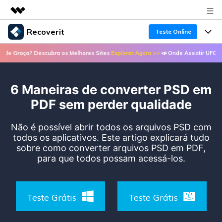
Recoverit
Teste Online
Produtos em destaque
 Descubra os Melhores Sites
Explorar Agora >>
📣 Onde Assistir UFC de Graça? De
Criatividade digital com IA generativa
Produtos
Negócios
Utilitários
Visão geral
6 Maneiras de converter PSD em
Recursos
Recoverit para Windows
Sobre nós
Soluções
PDF sem perder qualidade
Uma ferramenta líder de recuperação de dados
Recuperar arquivos de mídia
Soluções
para Windows
Sala de imprensa
Não é possível abrir todos os arquivos PSD com
Recuperar arquivos de documentos
todos os aplicativos. Este artigo explicará tudo
Soluções de arquivos
Teste Grátis
sobre como converter arquivos PSD em PDF,
Porque Recoverit
Loja
Recuperação de dispositivos
para que todos possam acessá-los.
Soluções para computadores
Especialista em recuperação de dados
Guide
Suporte
Soluções para armazenamento
Recoverit para Mac
Histórias de usuários
Teste Grátis
Teste Grátis
Recupere dados ilimitados do sistema Mac
VERIFIQUE TODOS OS RECURSOS
Soluções de backup
Entrar
Tema Quente