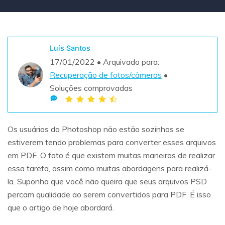
Teste Grátis
ENCONTRAR MAIS SOLUÇÕES
search
Luís Santos
Recoverit Grátis
17/01/2022 • Arquivado para:
Teste Online
Recupere dados perdidos/excluídos gratuitamente
Recuperação de fotos/câmeras
•
Soluções comprovadas
Teste Grátis
Os usuários do Photoshop não estão sozinhos se
Outros Produtos
estiverem tendo problemas para converter esses arquivos
em PDF. O fato é que existem muitas maneiras de realizar
Repairit - Reparar Dados
essa tarefa, assim como muitas abordagens para realizá-
UBackit - Backup de Dados
la. Suponha que você não queira que seus arquivos PSD
percam qualidade ao serem convertidos para PDF. É isso
que o artigo de hoje abordará.