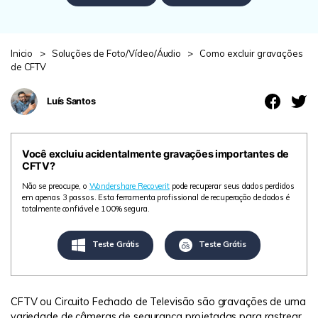
search
ENCONTRAR MAIS SOLUÇÕES
Teste Online
Inicio
>
Soluções de Foto/Vídeo/Áudio
>
Como excluir gravações
Recoverit Grátis
de CFTV
Recupere dados perdidos/excluídos gratuitamente
Luís Santos
Teste Grátis
Você excluiu acidentalmente gravações importantes de
CFTV?
Outros Produtos
Não se preocupe, o
Wondershare Recoverit
pode recuperar seus dados perdidos
em apenas 3 passos. Esta ferramenta profissional de recuperação de dados é
totalmente confiável e 100% segura.
Repairit - Reparar Dados
UBackit - Backup de Dados
Teste Grátis
Teste Grátis
CFTV ou Circuito Fechado de Televisão são gravações de uma
variedade de câmeras de segurança projetadas para rastrear