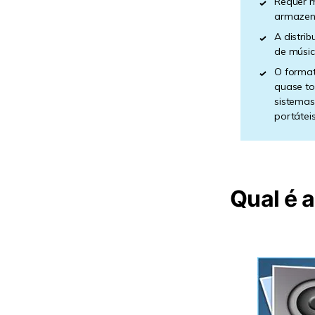
Requer 
armazen
A distri
de músic
O forma
quase to
sistemas
portáteis
Qual é 