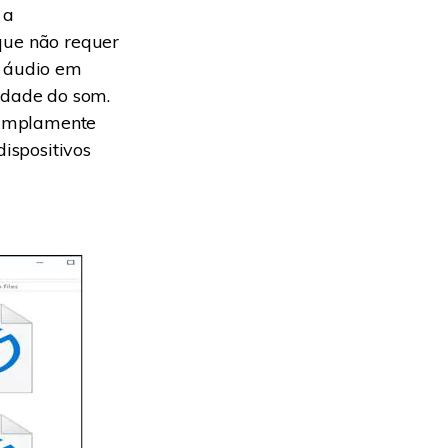
 a
ue não requer
 áudio em
idade do som.
 amplamente
ispositivos