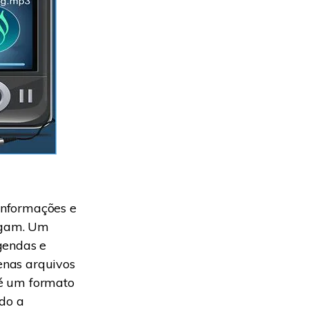
informações e
regam. Um
gendas e
enas arquivos
 é um formato
ado a