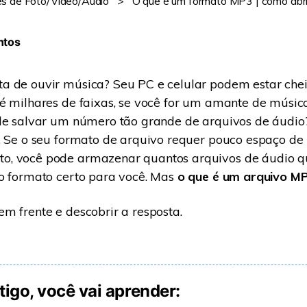
es de Foto/Vídeo/Áudio
>
O que é um formato MP3 | como abr
Ver todos os produtos
ntos
VERIFIQUE TODOS OS RECURSOS
a de ouvir música? Seu PC e celular podem estar chei
té milhares de faixas, se você for um amante de músi
ode salvar um número tão grande de arquivos de áudio
. Se o seu formato de arquivo requer pouco espaço de
, você pode armazenar quantos arquivos de áudio qu
o formato certo para você. Mas
o que é um arquivo M
m frente e descobrir a resposta.
tigo, você vai aprender: