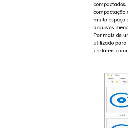
compactados. 
compactação d
muito espaço 
arquivos meno
Por mais de u
utilizado par
portáteis como