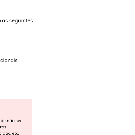
as seguintes:
ionais.
ode não ser
ros
 aac, etc.