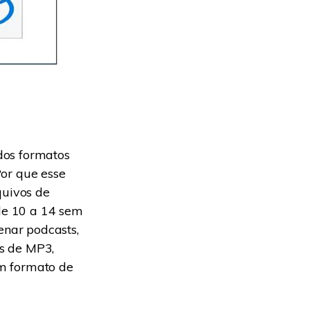
dos formatos
or que esse
quivos de
de 10 a 14 sem
nar podcasts,
es de MP3,
 formato de