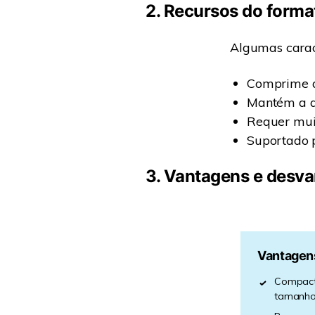
2. Recursos do form
Algumas caract
Comprime a
Mantém a q
Requer mui
Suportado p
3. Vantagens e desv
Vantagen
Compact
tamanho