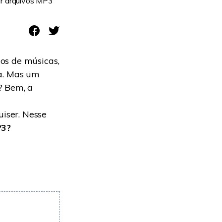
ir arquivos MP3
os de músicas,
ca. Mas um
? Bem, a
iser. Nesse
P3?