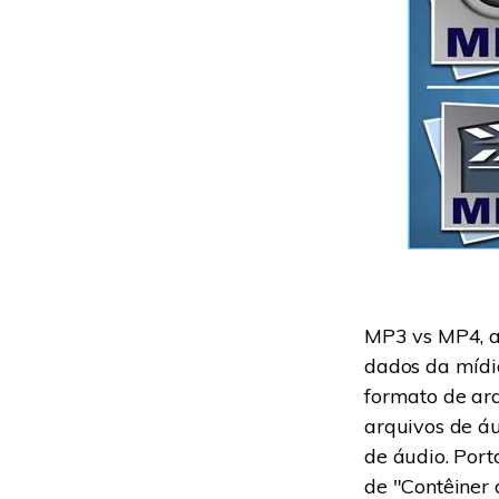
MP3 vs MP4, a
dados da mídi
formato de ar
arquivos de á
de áudio. Por
de "Contêiner 