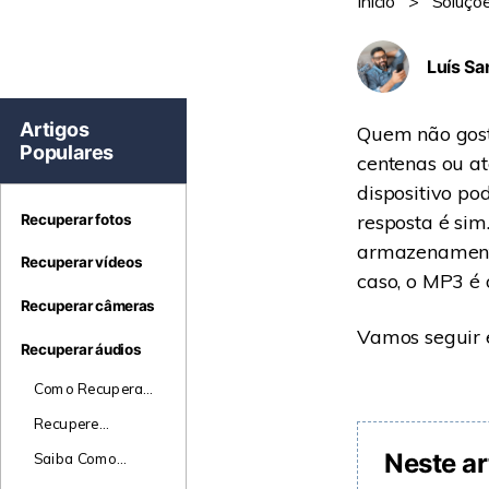
Inicio
>
Soluçõ
Luís Sa
Artigos
Quem não gost
Populares
centenas ou a
dispositivo p
resposta é sim
Recuperar fotos
armazenamento
Recuperar vídeos
caso, o MP3 é 
Recuperar câmeras
Vamos seguir e
Recuperar áudios
Como Recuperar
Arquivos
Recupere
Deletados de
músicas do iPod
iPod
Neste ar
Saiba Como
- Recupere
executar a