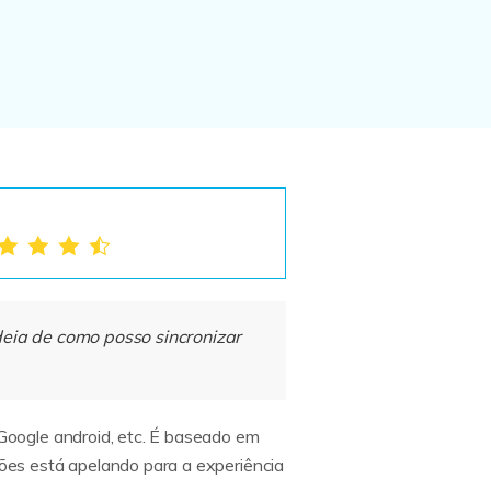
Repairit
Whatsapp
Reparação de arquivos corrompidos.
Veja todos os produtos
deia de como posso sincronizar
Google android, etc. É baseado em
ões está apelando para a experiência