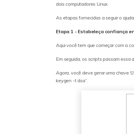
dois computadores Linux.
As etapas fornecidas a seguir o ajud
Etapa 1 - Estabeleça confiança en
Aqui você tem que começar com a con
Em seguida, os scripts passam essa a
Agora, você deve gerar uma chave SSH
keygen -t dsa”.