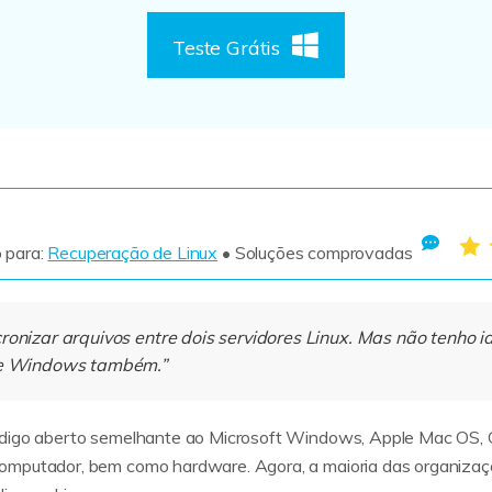
eel
or de vídeo explicativo animado.
Teste Grátis
stock
oteca de efeitos de vídeo, música e mais.
s os produtos
 para:
Recuperação de Linux
• Soluções comprovadas
ronizar arquivos entre dois servidores Linux. Mas não tenho i
x e Windows também.”
ódigo aberto semelhante ao Microsoft Windows, Apple Mac OS, 
omputador, bem como hardware. Agora, a maioria das organizaç