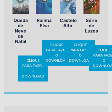
Queda
Rainha
Castelo
Série
de
Elsa
Alto
de
Neve
Luzes
de
Natal
CLIQUE
CLIQUE
PARA FAZER
PARA FAZER
CLIQUE
O
O
PARA FAZ
CLIQUE
DOWNLOAD
DOWNLOAD
O
PARA FAZER
DOWNLO
O
DOWNLOAD