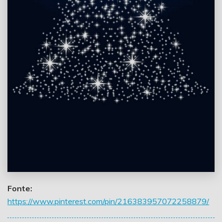
Fonte:
https://www.pinterest.com/pin/216383957072258879/