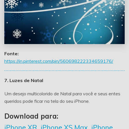
Fonte:
https://in.pinterest.com/pin/560698222334659176/
7. Luzes de Natal
Um desejo multicolorido de Natal para você e seus entes
queridos pode ficar na tela do seu iPhone.
Download para:
iPhone XR
,
iPhone XS Max
,
iPhone