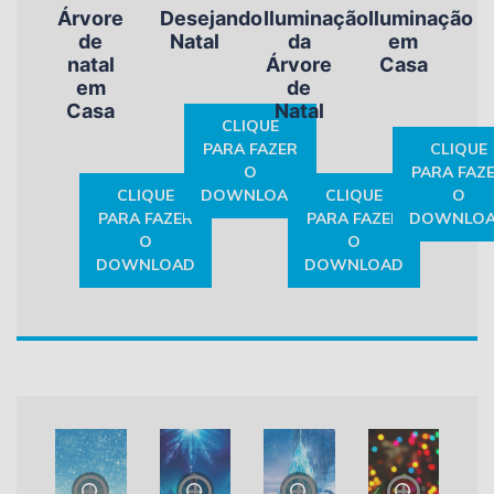
Árvore
Desejando
Iluminação
Iluminação
de
Natal
da
em
natal
Árvore
Casa
em
de
Casa
Natal
CLIQUE
PARA FAZER
CLIQUE
O
PARA FAZ
CLIQUE
DOWNLOAD
CLIQUE
O
PARA FAZER
PARA FAZER
DOWNLO
O
O
DOWNLOAD
DOWNLOAD