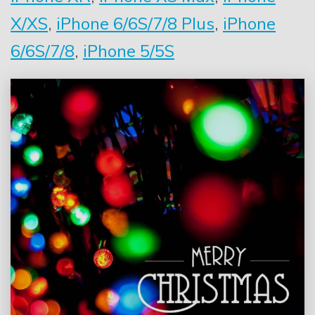
X/XS
,
iPhone 6/6S/7/8 Plus
,
iPhone
6/6S/7/8
,
iPhone 5/5S