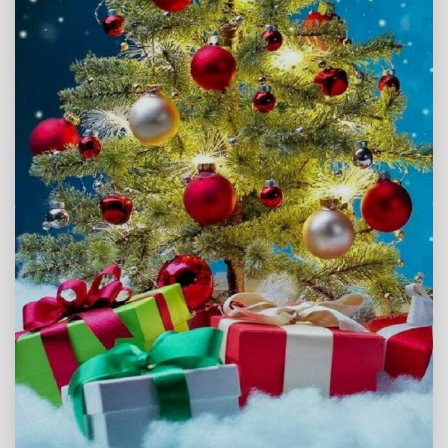
Reparo de fotos com IA
Repare suas fotos, melhore a qualidade e restaure
momentos preciosos com uma solução baseada em
IA.
Vamos lá
Teste Online