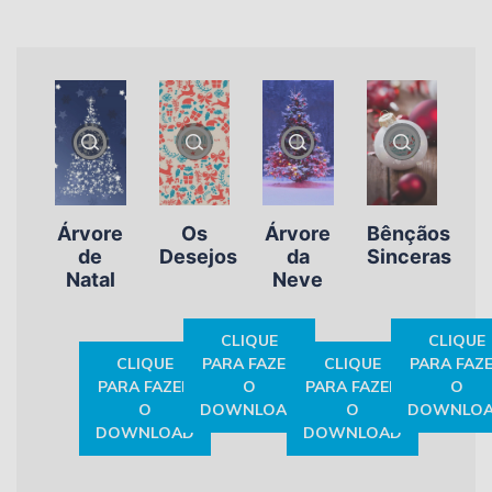
Árvore
Os
Árvore
Bênçãos
de
Desejos
da
Sinceras
Natal
Neve
CLIQUE
CLIQUE
CLIQUE
PARA FAZER
CLIQUE
PARA FAZ
PARA FAZER
O
PARA FAZER
O
O
DOWNLOAD
O
DOWNLO
DOWNLOAD
DOWNLOAD