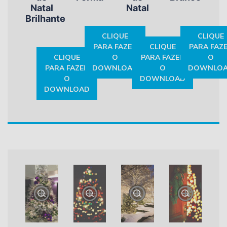
Natal
Natal
Brilhante
CLIQUE
CLIQUE
PARA FAZER
CLIQUE
PARA FAZ
CLIQUE
O
PARA FAZER
O
PARA FAZER
DOWNLOAD
O
DOWNLO
O
DOWNLOAD
DOWNLOAD