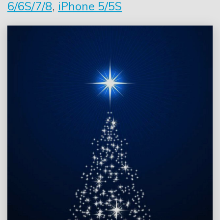
6/6S/7/8
,
iPhone 5/5S