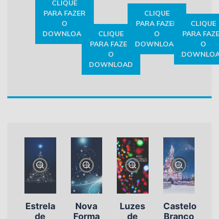
CLIQUE
PARA FAZER
CLIQUE
O
PARA FAZER
CLIQUE
DOWNLOAD
CLIQUE
O
PARA FAZ
PARA FAZER
DOWNLOAD
O
O
DOWNLO
DOWNLOAD
Estrela
Nova
Luzes
Castelo
de
Forma
de
Branco