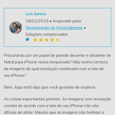
Teste Grátis
ENCONTRAR MAIS SOLUÇÕES
Luís Santos
search
18/02/2019 • Arquivado para:
Recoverit Grátis
Recuperação de fotos/câmeras
•
Teste Online
Soluções comprovadas
Recupere dados perdidos/excluídos gratuitamente
Teste Grátis
Procurando por um papel de parede decente e atraente de
Natal para iPhone nesta temporada? Não tenho certeza
de imagens de qual resolução combinaria com a tela do
Outros Produtos
seu iPhone?
Repairit - Reparar Dados
Bem, Aqui está algo que você gostaria de explorar.
UBackit - Backup de Dados
As coisas importantes primeiro. As imagens com resolução
correta de acordo com a tela do seu iPhone não são
difíceis de obter. Mesmo que as imagens não tenham a