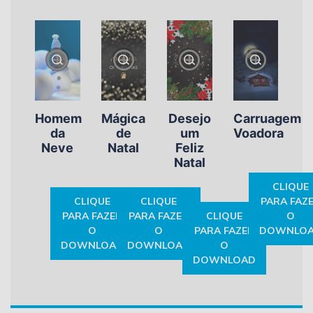
Homem
Mágica
Desejo
Carruagem
da
de
um
Voadora
Neve
Natal
Feliz
Natal
CLIQUE
CLIQUE
CLIQUE
PARA FAZ
PARA FAZER
PARA FAZER
CLIQUE
O
O
O
PARA FAZER
DOWNLO
DOWNLOAD
DOWNLOAD
O
DOWNLOAD