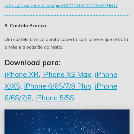
https://in.pinterest.com/pin/332140541243534961/
8. Castelo Branco
Um castelo branco bonito coberto com a neve que retrata
o mês e a ocasião do Natal.
Download para:
iPhone XR
,
iPhone XS Max
,
iPhone
X/XS
,
iPhone 6/6S/7/8 Plus
,
iPhone
6/6S/7/8
,
iPhone 5/5S