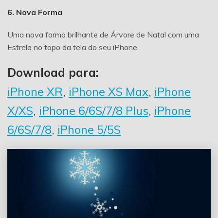
6. Nova Forma
Uma nova forma brilhante de Árvore de Natal com uma
Estrela no topo da tela do seu iPhone.
Download para:
iPhone XR
,
iPhone XS Max
,
iPhone
X/XS
,
iPhone 6/6S/7/8 Plus
,
iPhone
6/6S/7/8
,
iPhone 5/5S