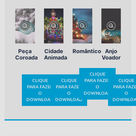
Peça
Cidade
Romântico
Anjo
Coroada
Animada
Voador
CLIQUE
CLIQUE
CLIQUE
PARA FAZER
CLIQUE
PARA FAZER
PARA FAZER
O
PARA FAZ
O
O
DOWNLOAD
O
DOWNLOAD
DOWNLOAD
DOWNLO