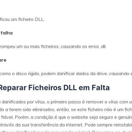
icou um ficheiro DLL.
 falha
mpeu um ou mais ficheiros, causando os erros .dll.
are
o o disco rígido, podem danificar dados da drive, causando erro
eparar Ficheiros DLL em Falta
 danificados por vírus, o primeiro passo é remover o vírus com u
do a terem sido eliminados, então, se este ficheiro não é um f
fiável. Porém, a condição é que o website seja seguro e genuíno
através da sua transferência da internet. Pode sempre reinstala