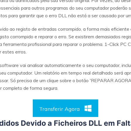
alta ou danificados pela sua versão original. Por vezes, ao des
 essenciais para outros programas do seu computador poderão 
tos para garantir que o erro DLL não está a ser causado por um
evido ao registo de entradas corrompido, a forma mais eficiente 
isto corrompido e reparar o erro. Se existirem demasiados registos
a ferramenta profissional para reparar o problema. 1-Click PC C
r estes erros.
 software vai analisar automaticamente o seu computador, inclui
seu computador. Um relatório em tempo real detalhado será ap
ssar. Só precisa de um clique sobre o botão 'REPARAR AGORA'. 
 completo de forma segura.
Transferir Agora
idos Devido a Ficheiros DLL em Fal