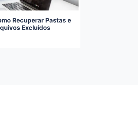
mo Recuperar Pastas e
Como usar a 
quivos Excluídos
do sistema n