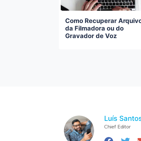
rar Arquivos
Como Recuperar Arquiv
pós
da Filmadora ou do
 do Sistema
Gravador de Voz
Luís Santo
Chief Editor