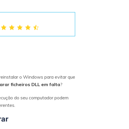
reinstalar o Windows para evitar que
arar ficheiros DLL em falta
?
xecução do seu computador podem
erentes.
rar