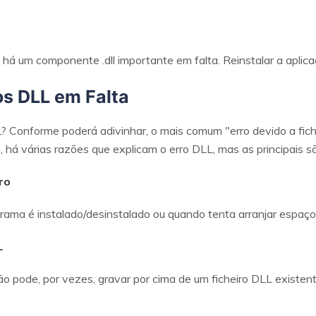
r, há um componente .dll importante em falta. Reinstalar a aplic
os DLL em Falta
? Conforme poderá adivinhar, o mais comum "erro devido a fic
, há várias razões que explicam o erro DLL, mas as principais 
ro
ama é instalado/desinstalado ou quando tenta arranjar espaço n
L
o pode, por vezes, gravar por cima de um ficheiro DLL existent