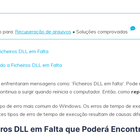
Ver todos os produtos
VERIFIQUE TODOS OS RECURSOS
o para:
Recuperação de arquivos
• Soluções comprovadas
icheiros DLL em Falta
do a Ficheiros DLL em Falta
á enfrentaram mensagens como: ‘Ficheiros DLL em falta'. Pode 
ontinua a surgir quando reinicia o computador. Então, como
rep
tipo de erro mais comum do Windows. Os erros de tempo de e
ntes tipos de erro de tempo de execução resultam de causas dif
ros DLL em Falta que Poderá Encont