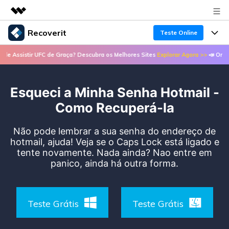
Recoverit
Teste Online
Produtos em destaque
Assistir UFC de Graça? Descubra os Melhores Sites
Explorar Agora >>
📣 Onde Ass
Criatividade digital com IA generativa
Produtos
Negócios
Utilitários
Visão geral
Esqueci a Minha Senha Hotmail -
Recursos
Recoverit para Windows
Sobre nós
Soluções
Como Recuperá-la
Uma ferramenta líder de recuperação de dados
Recuperar arquivos de mídia
Soluções
para Windows
Sala de imprensa
Não pode lembrar a sua senha do endereço de
Recuperar arquivos de documentos
hotmail, ajuda! Veja se o Caps Lock está ligado e
Soluções de arquivos
Teste Grátis
tente novamente. Nada ainda? Nao entre em
Porque Recoverit
Loja
Recuperação de dispositivos
panico, ainda há outra forma.
Soluções para computadores
Especialista em recuperação de dados
Guide
Suporte
Soluções para armazenamento
Recoverit para Mac
Histórias de usuários
Teste Grátis
Teste Grátis
Recupere dados ilimitados do sistema Mac
VERIFIQUE TODOS OS RECURSOS
Soluções de backup
Entrar
Tema Quente