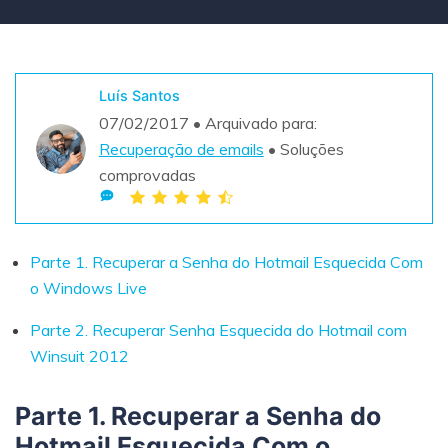
Teste Grátis
ENCONTRAR MAIS SOLUÇÕES
search
Luís Santos
Recoverit Grátis
07/02/2017 • Arquivado para:
Teste Online
Recupere dados perdidos/excluídos gratuitamente
Recuperação de emails
• Soluções
comprovadas
Teste Grátis
Parte 1. Recuperar a Senha do Hotmail Esquecida Com
Outros Produtos
o Windows Live
Repairit - Reparar Dados
Parte 2. Recuperar Senha Esquecida do Hotmail com
UBackit - Backup de Dados
Winsuit 2012
Parte 1. Recuperar a Senha do
Hotmail Esquecida Com o