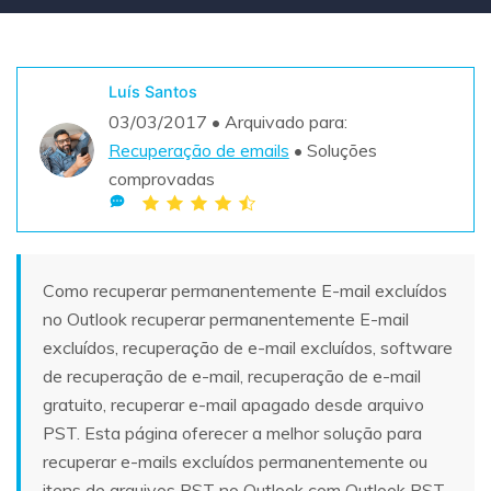
Teste Grátis
ENCONTRAR MAIS SOLUÇÕES
search
Luís Santos
Recoverit Grátis
03/03/2017 • Arquivado para:
Teste Online
Recupere dados perdidos/excluídos gratuitamente
Recuperação de emails
• Soluções
comprovadas
Teste Grátis
Como recuperar permanentemente E-mail excluídos
Outros Produtos
no Outlook recuperar permanentemente E-mail
Repairit - Reparar Dados
excluídos, recuperação de e-mail excluídos, software
UBackit - Backup de Dados
de recuperação de e-mail, recuperação de e-mail
gratuito, recuperar e-mail apagado desde arquivo
PST. Esta página oferecer a melhor solução para
recuperar e-mails excluídos permanentemente ou
itens de arquivos PST no Outlook com Outlook PST