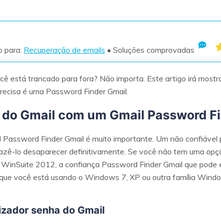
Ver todos os produtos
VERIFIQUE TODOS OS RECURSOS
o para:
Recuperação de emails
• Soluções comprovadas
ê está trancado para fora? Não importa. Este artigo irá mostra
precisa é uma Password Finder Gmail.
 do Gmail com um Gmail Password F
 Password Finder Gmail é muito importante. Um não confiável p
azê-lo desaparecer definitivamente. Se você não tem uma opç
inSuite 2012, a confiança Password Finder Gmail que pode e
 que você está usando o Windows 7, XP ou outra família Wind
alizador senha do Gmail