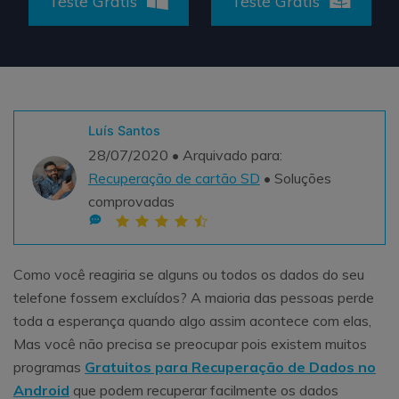
Teste Grátis
Teste Grátis
Teste Grátis
ENCONTRAR MAIS SOLUÇÕES
search
Recoverit Grátis
Teste Online
Recupere dados perdidos/excluídos gratuitamente
Luís Santos
28/07/2020 • Arquivado para:
Teste Grátis
Recuperação de cartão SD
• Soluções
comprovadas
Outros Produtos
Como você reagiria se alguns ou todos os dados do seu
Repairit - Reparar Dados
telefone fossem excluídos? A maioria das pessoas perde
UBackit - Backup de Dados
toda a esperança quando algo assim acontece com elas,
Mas você não precisa se preocupar pois existem muitos
programas
Gratuitos para Recuperação de Dados no
Android
que podem recuperar facilmente os dados