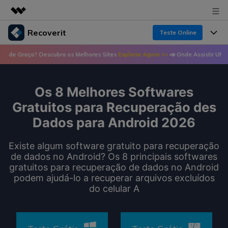
Recoverit
Teste Online
Produtos em destaque
aça? Descubra os Melhores Sites
Explorar Agora >>
📣 Onde Assistir UFC de Graça
Criatividade digital com IA generativa
Produtos
Negócios
Utilitários
Visão geral
Os 8 Melhores Softwares
Recursos
Recoverit para Windows
Sobre nós
Soluções
Gratuitos para Recuperação des
Uma ferramenta líder de recuperação de dados
Recuperar arquivos de mídia
Dados para Android 2026
Soluções
para Windows
Sala de imprensa
Recuperar arquivos de documentos
Soluções de arquivos
Existe algum software gratuito para recuperação
Teste Grátis
Porque Recoverit
de dados no Android? Os 8 principais softwares
Loja
Recuperação de dispositivos
gratuitos para recuperação de dados no Android
Soluções para computadores
Especialista em recuperação de dados
podem ajudá-lo a recuperar arquivos excluídos
Guide
do celular A
Suporte
Soluções para armazenamento
Recoverit para Mac
Histórias de usuários
Recupere dados ilimitados do sistema Mac
VERIFIQUE TODOS OS RECURSOS
Soluções de backup
Entrar
Tema Quente