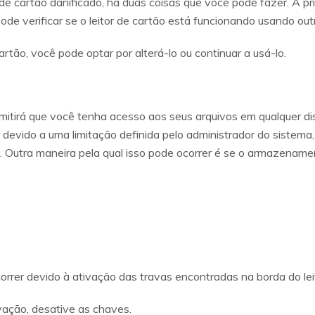
de cartão danificado, há duas coisas que você pode fazer. A prime
de verificar se o leitor de cartão está funcionando usando out
rtão, você pode optar por alterá-lo ou continuar a usá-lo.
itirá que você tenha acesso aos seus arquivos em qualquer disp
r devido a uma limitação definida pelo administrador do sistema
. Outra maneira pela qual isso pode ocorrer é se o armazenamen
rrer devido à ativação das travas encontradas na borda do lei
vação, desative as chaves.