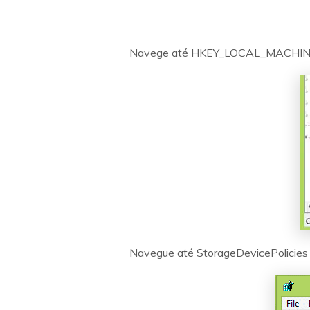
Navege até HKEY_LOCAL_MACHINE >
Navegue até StorageDevicePolicies