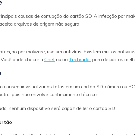
e
rincipais causas de corrupção do cartão SD. A infecção por m
 aceita arquivos de origem não segura
nfecção por malware, use um antivírus. Existem muitos antivíru
. Você pode checar a
Cnet
ou no
Techradar
para decidir os melh
o
 conseguir visualizar as fotos em um cartão SD, câmera ou PC é
outro, pois não envolve conhecimento técnico.
cado, nenhum dispositivo será capaz de ler o cartão SD.
cartão