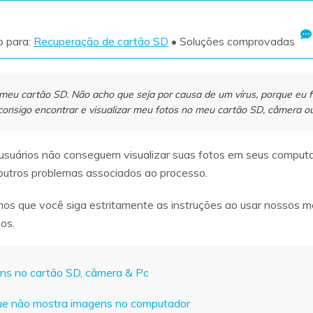
Ver todos os produtos
o para:
Recuperação de cartão SD
• Soluções comprovadas
VERIFIQUE TODOS OS RECURSOS
meu cartão SD. Não acho que seja por causa de um vírus, porque eu 
onsigo encontrar e visualizar meu fotos no meu cartão SD, câmera o
 usuários não conseguem visualizar suas fotos em seus comput
outros problemas associados ao processo.
gimos que você siga estritamente as instruções ao usar nossos
os.
ens no cartão SD, câmera & Pc
que não mostra imagens no computador