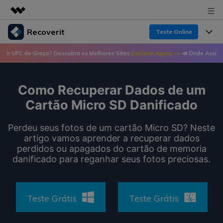
Recoverit
Teste Online
Produtos em destaque
C de Graça? Descubra os Melhores Sites
Explorar Agora >>
📣 Onde Assistir UFC d
Criatividade digital com IA generativa
Produtos
Negócios
Utilitários
Visão geral
Como Recuperar Dados de um
Recursos
Recoverit para Windows
Sobre nós
Soluções
Cartão Micro SD Danificado
Uma ferramenta líder de recuperação de dados
Recuperar arquivos de mídia
Soluções
para Windows
Sala de imprensa
Perdeu seus fotos de um cartão Micro SD? Neste
Recuperar arquivos de documentos
artigo vamos aprender a recuperar dados
Soluções de arquivos
Teste Grátis
perdidos ou apagados do cartão de memoria
Porque Recoverit
Loja
Recuperação de dispositivos
danificado para reganhar seus fotos preciosas.
Soluções para computadores
Especialista em recuperação de dados
Guide
Suporte
Soluções para armazenamento
Recoverit para Mac
Histórias de usuários
Teste Grátis
Teste Grátis
Recupere dados ilimitados do sistema Mac
VERIFIQUE TODOS OS RECURSOS
Soluções de backup
Entrar
Tema Quente