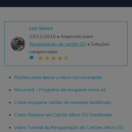
Teste Grátis
ENCONTRAR MAIS SOLUÇÕES
search
Luís Santos
Recoverit Grátis
23/11/2016 • Arquivado para:
Teste Online
Recupere dados perdidos/excluídos gratuitamente
Recuperação de cartão SD
• Soluções
comprovadas
Teste Grátis
Razões para deixar o micro sd corrompido
Outros Produtos
Recoverit - Programa de recuperar micro sd
Repairit - Reparar Dados
UBackit - Backup de Dados
Como recuperar cartão de memória danificado
Como Reparar um Cartão Micro SD Danificado
Vídeo Tutorial da Recuperação de Cartões Micro SD