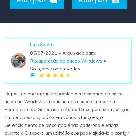
Baixe | Win
Baixe | Mac
Teste Grátis
ENCONTRAR MAIS SOLUÇÕES
search
Recoverit Grátis
Teste Online
Recupere dados perdidos/excluídos gratuitamente
Luís Santos
05/07/2021 • Arquivado para:
Teste Grátis
Recuperação de dados Windows
•
Soluções comprovadas
Outros Produtos
Depois de encontrar um problema relacionado ao disco
Repairit - Reparar Dados
rígido no Windows, a maioria dos usuários recorre à
UBackit - Backup de Dados
Ferramenta de Gerenciamento de Disco para uma solução.
Embora possa ajudá-lo em várias situações, o
Gerenciamento de disco não é tão poderoso e eficaz
quanto o Diskpart, um utilitário que pode ajudá-lo a corrigir