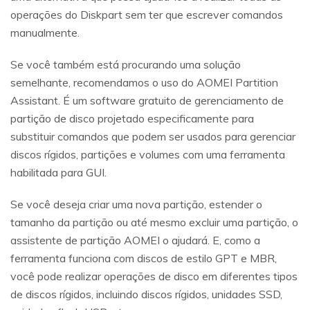
Reparo de fotos com IA
operações do Diskpart sem ter que escrever comandos
Repare suas fotos, melhore a qualidade e restaure
manualmente.
momentos preciosos com uma solução baseada em
IA.
Se você também está procurando uma solução
Vamos lá
Teste Online
semelhante, recomendamos o uso do AOMEI Partition
Assistant. É um software gratuito de gerenciamento de
partição de disco projetado especificamente para
substituir comandos que podem ser usados para gerenciar
discos rígidos, partições e volumes com uma ferramenta
habilitada para GUI.
Se você deseja criar uma nova partição, estender o
tamanho da partição ou até mesmo excluir uma partição, o
assistente de partição AOMEI o ajudará. E, como a
ferramenta funciona com discos de estilo GPT e MBR,
você pode realizar operações de disco em diferentes tipos
de discos rígidos, incluindo discos rígidos, unidades SSD,