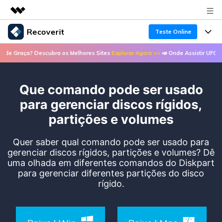
Recoverit
Teste Online
Produtos em destaque
 Descubra os Melhores Sites
Explorar Agora >>
📣 Onde Assistir UFC de Graça? De
Criatividade digital com IA generativa
Produtos
Negócios
Utilitários
Visão geral
Que comando pode ser usado
Recursos
Recoverit para Windows
Sobre nós
Soluções
para gerenciar discos rígidos,
Uma ferramenta líder de recuperação de dados
Recuperar arquivos de mídia
partições e volumes
Soluções
para Windows
Sala de imprensa
Recuperar arquivos de documentos
Soluções de arquivos
Quer saber qual comando pode ser usado para
Teste Grátis
Porque Recoverit
gerenciar discos rígidos, partições e volumes? Dê
Loja
Recuperação de dispositivos
uma olhada em diferentes comandos do Diskpart
Soluções para computadores
Especialista em recuperação de dados
para gerenciar diferentes partições do disco
Guide
rígido.
Suporte
Soluções para armazenamento
Recoverit para Mac
Histórias de usuários
Recupere dados ilimitados do sistema Mac
VERIFIQUE TODOS OS RECURSOS
Soluções de backup
Entrar
Tema Quente