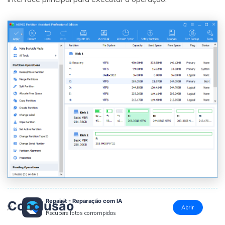
Repairit - Reparação com IA
Conclusão
Abrir
Recupere fotos corrompidas