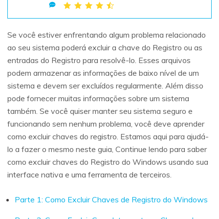
Teste Grátis
ENCONTRAR MAIS SOLUÇÕES
search
Se você estiver enfrentando algum problema relacionado
ao seu sistema poderá excluir a chave do Registro ou as
Recoverit Grátis
entradas do Registro para resolvê-lo. Esses arquivos
Teste Online
Recupere dados perdidos/excluídos gratuitamente
podem armazenar as informações de baixo nível de um
sistema e devem ser excluídos regularmente. Além disso
Teste Grátis
pode fornecer muitas informações sobre um sistema
também. Se você quiser manter seu sistema seguro e
funcionando sem nenhum problema, você deve aprender
Outros Produtos
como excluir chaves do registro. Estamos aqui para ajudá-
lo a fazer o mesmo neste guia, Continue lendo para saber
Repairit - Reparar Dados
como excluir chaves do Registro do Windows usando sua
UBackit - Backup de Dados
interface nativa e uma ferramenta de terceiros.
Parte 1: Como Excluir Chaves de Registro do Windows