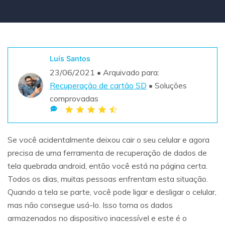
Teste Grátis
ENCONTRAR MAIS SOLUÇÕES
search
Recoverit Grátis
Luís Santos
Teste Online
Recupere dados perdidos/excluídos gratuitamente
23/06/2021 • Arquivado para:
Recuperação de cartão SD
• Soluções
Teste Grátis
comprovadas
Outros Produtos
Se você acidentalmente deixou cair o seu celular e agora
precisa de uma ferramenta de recuperação de dados de
Repairit - Reparar Dados
tela quebrada android, então você está na página certa.
UBackit - Backup de Dados
Todos os dias, muitas pessoas enfrentam esta situação.
Quando a tela se parte, você pode ligar e desligar o celular,
mas não consegue usá-lo. Isso torna os dados
armazenados no dispositivo inacessível e este é o