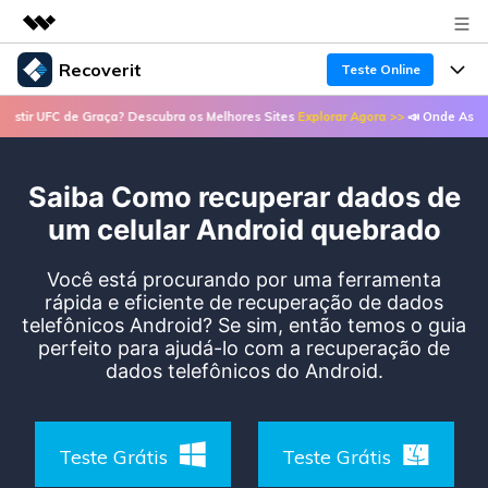
Recoverit
Teste Online
Produtos em destaque
UFC de Graça? Descubra os Melhores Sites
Explorar Agora >>
📣 Onde Assistir UFC
Criatividade digital com IA generativa
Produtos
Negócios
Utilitários
Visão geral
Saiba Como recuperar dados de
Recursos
Recoverit para Windows
Sobre nós
Soluções
um celular Android quebrado
Uma ferramenta líder de recuperação de dados
Recuperar arquivos de mídia
Soluções
para Windows
Sala de imprensa
Você está procurando por uma ferramenta
Recuperar arquivos de documentos
rápida e eficiente de recuperação de dados
Soluções de arquivos
Teste Grátis
telefônicos Android? Se sim, então temos o guia
Porque Recoverit
Loja
Recuperação de dispositivos
perfeito para ajudá-lo com a recuperação de
Soluções para computadores
dados telefônicos do Android.
Especialista em recuperação de dados
Guide
Suporte
Soluções para armazenamento
Recoverit para Mac
Histórias de usuários
Recupere dados ilimitados do sistema Mac
VERIFIQUE TODOS OS RECURSOS
Teste Grátis
Teste Grátis
Soluções de backup
Entrar
Tema Quente