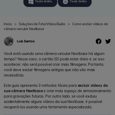
search
Teste Grátis
Teste Grátis
ENCONTRAR MAIS SOLUÇÕES
Teste Online
Recoverit Grátis
Inicio
>
Soluções de Foto/Vídeo/Áudio
>
Como excluir vídeos de
câmera veicular Nextbase
Recupere dados perdidos/excluídos gratuitamente
Luís Santos
Teste Grátis
Você está usando uma câmera veicular Nextbase há algum
tempo? Nesse caso, o cartão SD pode estar cheio e, se isso
acontecer, não será possível criar mais filmagens. Portanto,
Outros Produtos
você deve excluir filmagens antigas que não são mais
necessárias.
Repairit - Reparar Dados
UBackit - Backup de Dados
Este guia apresenta 3 métodos fáceis para
excluir vídeos da
sua câmera Nextbase
e criar mais espaço de armazenamento
para gravações futuras. Por outro lado, se você excluiu
acidentalmente alguns vídeos da sua Nextbase, é possível
recuperá-los usando uma ferramenta especializada.