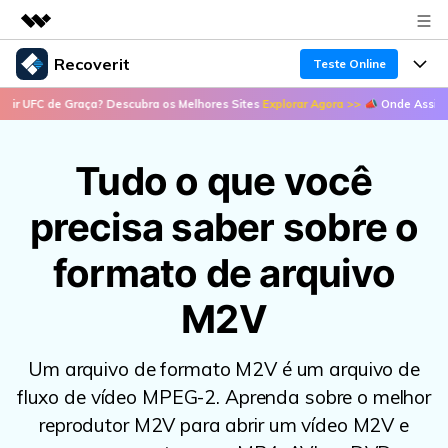
Recoverit
Produtos em destaque
Teste Online
Criatividade digital com IA generativa
C de Graça? Descubra os Melhores Sites
Explorar Agora >>
📣 Onde Assistir UFC d
Produtos
Negócios
Utilitários
Visão geral
Recursos
Sobre nós
Tudo o que você
Soluções
Recoverit para Windows
Recuperar arquivos de mídia
precisa saber sobre o
Sala de imprensa
Uma ferramenta líder de recuperação de dados
Soluções
para Windows
Recuperar arquivos de documentos
formato de arquivo
Soluções de arquivos
Loja
Porque Recoverit
Teste Grátis
Recuperação de dispositivos
M2V
Soluções para computadores
Especialista em recuperação de dados
Suporte
Guide
Soluções para armazenamento
Histórias de usuários
Um arquivo de formato M2V é um arquivo de
Recoverit para Mac
Entrar
fluxo de vídeo MPEG-2. Aprenda sobre o melhor
Soluções de backup
Recupere dados ilimitados do sistema Mac
VERIFIQUE TODOS OS RECURSOS
Tema Quente
reprodutor M2V para abrir um vídeo M2V e
Teste Grátis