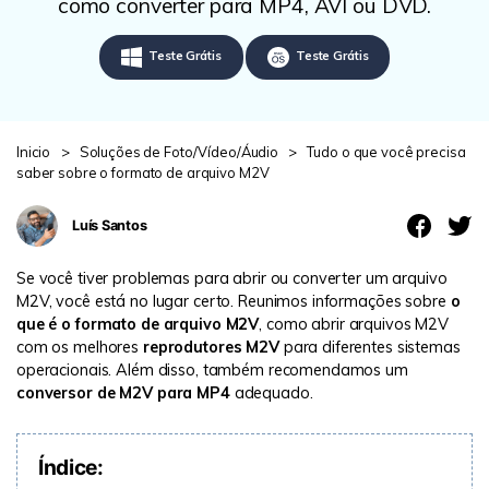
search
como converter para MP4, AVI ou DVD.
ENCONTRAR MAIS SOLUÇÕES
Teste Grátis
Teste Grátis
Teste Online
Recoverit Grátis
Recupere dados perdidos/excluídos gratuitamente
Inicio
>
Soluções de Foto/Vídeo/Áudio
>
Tudo o que você precisa
saber sobre o formato de arquivo M2V
Teste Grátis
Luís Santos
Se você tiver problemas para abrir ou converter um arquivo
Outros Produtos
M2V, você está no lugar certo. Reunimos informações sobre
o
Repairit - Reparar Dados
que é o formato de arquivo M2V
, como abrir arquivos M2V
com os melhores
reprodutores M2V
para diferentes sistemas
UBackit - Backup de Dados
operacionais. Além disso, também recomendamos um
conversor de M2V para MP4
adequado.
Índice: