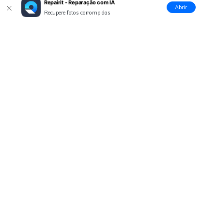
Repairit - Reparação com IA
Abrir
Recupere fotos corrompidas
Produtos Maravilhosos
Wondershare
Explore IA
Centro de Ajuda