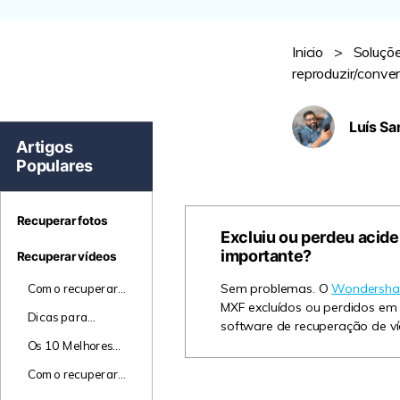
Inicio
>
Soluçõ
reproduzir/conver
Luís Sa
Artigos
Populares
Recuperar fotos
Excluiu ou perdeu acid
importante?
Recuperar vídeos
Como recuperar
Sem problemas. O
Wondershar
vídeos apagados
MXF excluídos ou perdidos em 
Dicas para
do cartão de
software de recuperação de ví
solução de
memória
Os 10 Melhores
problemas com a
Programas e
Fujifilm Instax
Como recuperar
Aplicativos para
Mini 8/9
um vídeo
Recuperar