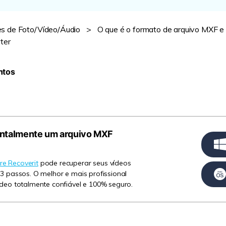
Ver todos os produtos
es de Foto/Vídeo/Áudio
>
O que é o formato de arquivo MXF 
ter
VERIFIQUE TODOS OS RECURSOS
ntos
entalmente um arquivo MXF
e Recoverit
pode recuperar seus vídeos
3 passos. O melhor e mais profissional
deo totalmente confiável e 100% seguro.