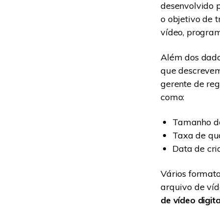
desenvolvido p
o objetivo de 
vídeo, program
Além dos dado
que descrevem
gerente de reg
como:
Tamanho do
Taxa de qu
Data de cri
Vários format
arquivo de ví
de vídeo digit