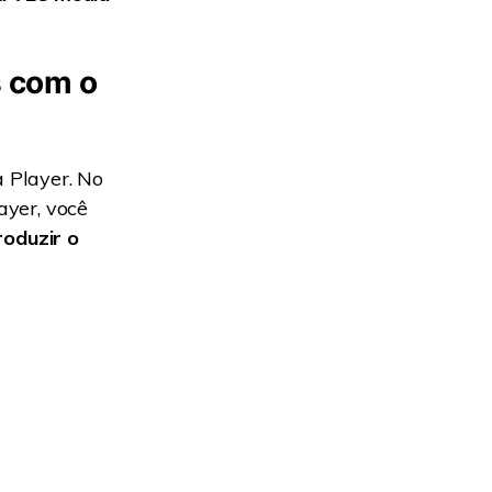
s com o
 Player. No
ayer, você
oduzir o