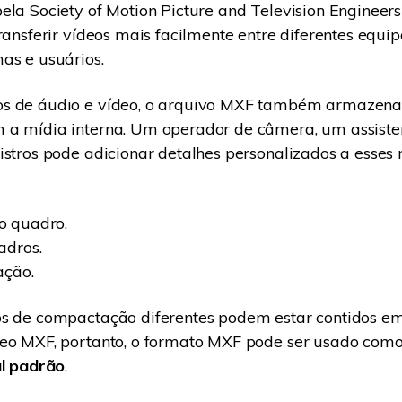
ela Society of Motion Picture and Television Enginee
transferir vídeos mais facilmente entre diferentes equ
as e usuários.
s de áudio e vídeo, o arquivo MXF também armazen
 a mídia interna. Um operador de câmera, um assist
istros pode adicionar detalhes personalizados a esses
 quadro.
adros.
ação.
os de compactação diferentes podem estar contidos e
deo MXF, portanto, o formato MXF pode ser usado co
al padrão
.