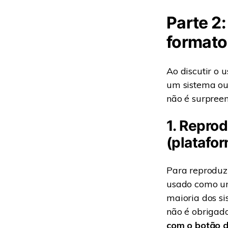
Parte 2
format
Ao discutir o 
um sistema ou 
não é surpreen
1. Repro
(platafo
Para reproduz
usado como um
maioria dos si
não é obrigado
com o botão d