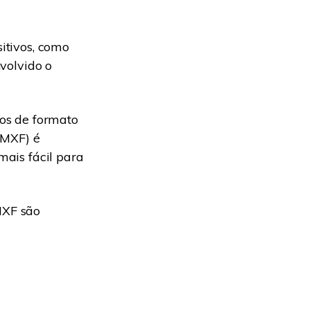
sitivos, como
nvolvido o
os de formato
 MXF) é
mais fácil para
MXF são