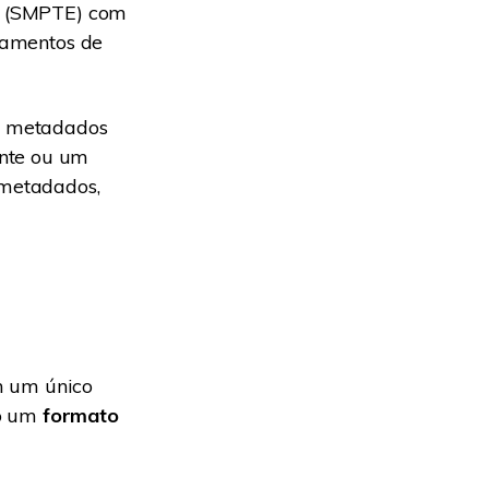
rs (SMPTE) com
ipamentos de
a metadados
ente ou um
 metadados,
m um único
mo um
formato