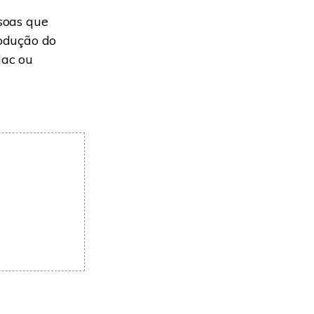
soas que
rodução do
ac ou