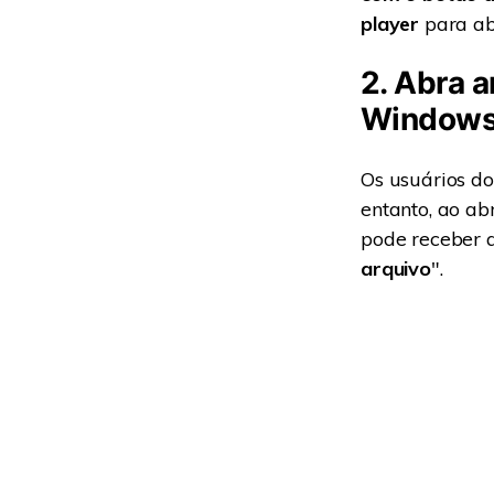
player
para abr
2. Abra 
Windows 
Os usuários d
entanto, ao a
pode receber
arquivo
".