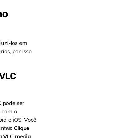
no
duzi-los em
ios, por isso
 VLC
 pode ser
l com a
id e iOS. Você
intes
: Clique
a VLC media