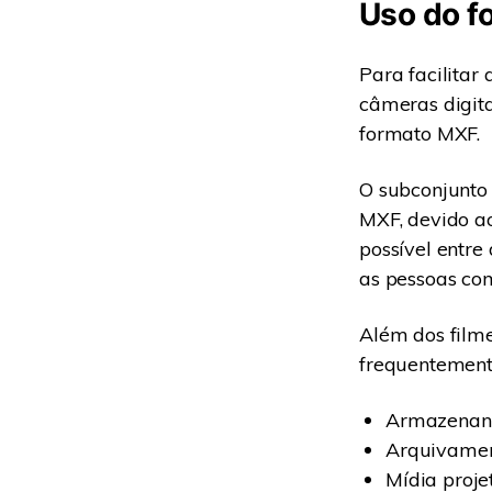
Uso do f
Para facilitar
câmeras digitai
formato MXF.
O subconjunto
MXF, devido a
possível entre
as pessoas co
Além dos filme
frequentemente
Armazenand
Arquivamen
Mídia proje