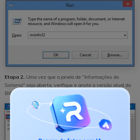
Etapa 2.
Uma vez que a janela de "Informações do
Sistema" seja aberta, verifique e anote a versão atual da
BIOS que está instalada em seu computador.