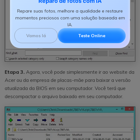
Reparo de fotos com IA
Repare suas fotos, melhore a qualidade e restaure
momentos preciosos com uma solução baseada em
IA.
Vamos lá
Teste Online
Etapa 3.
Agora, você pode simplesmente ir ao website da
Acer ou da empresa de placas-mãe para baixar a versão
atualizada da BIOS em seu computador. Você terá que
descompactar o arquivo baixado em seu computador.