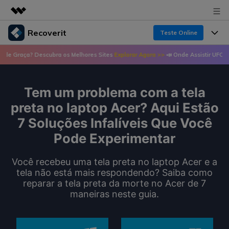
Recoverit
Teste Online
Produtos em destaque
Descubra os Melhores Sites
Explorar Agora >>
📣 Onde Assistir UFC de Graça? Des
Criatividade digital com IA generativa
Produtos
Negócios
Utilitários
Visão geral
Tem um problema com a tela
Recursos
Recoverit para Windows
Sobre nós
Soluções
preta no laptop Acer? Aqui Estão
Uma ferramenta líder de recuperação de dados
Recuperar arquivos de mídia
7 Soluções Infalíveis Que Você
Soluções
para Windows
Sala de imprensa
Pode Experimentar
Recuperar arquivos de documentos
Soluções de arquivos
Teste Grátis
Porque Recoverit
Loja
Você recebeu uma tela preta no laptop Acer e a
Recuperação de dispositivos
Soluções para computadores
tela não está mais respondendo? Saiba como
Especialista em recuperação de dados
reparar a tela preta da morte no Acer de 7
Guide
Suporte
Soluções para armazenamento
maneiras neste guia.
Recoverit para Mac
Histórias de usuários
Recupere dados ilimitados do sistema Mac
VERIFIQUE TODOS OS RECURSOS
Soluções de backup
Entrar
Tema Quente