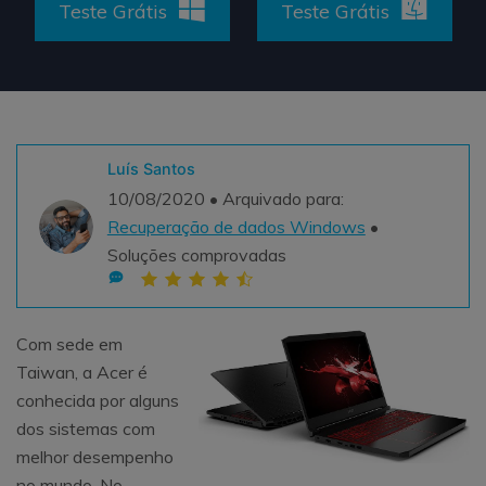
Teste Grátis
Teste Grátis
Teste Grátis
ENCONTRAR MAIS SOLUÇÕES
search
Recoverit Grátis
Teste Online
Recupere dados perdidos/excluídos gratuitamente
Luís Santos
Teste Grátis
10/08/2020 • Arquivado para:
Recuperação de dados Windows
•
Soluções comprovadas
Outros Produtos
Repairit - Reparar Dados
Com sede em
UBackit - Backup de Dados
Taiwan, a Acer é
conhecida por alguns
dos sistemas com
melhor desempenho
no mundo. No