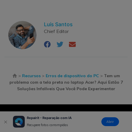
Luís Santos
Chief Editor
>
Recursos
>
Erros de dispositivo do PC
>
Tem um
problema com a tela preta no laptop Acer? Aqui Estão 7
Soluções Infalíveis Que Você Pode Experimentar
Produtos Maravilhosos
Repairit - Reparação com IA
Abrir
Recupere fotos corrompidas
Wondershare