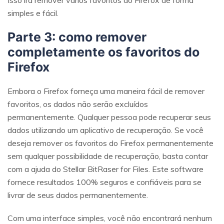
simples e fácil.
Parte 3: como remover
completamente os favoritos do
Firefox
Embora o Firefox forneça uma maneira fácil de remover
favoritos, os dados não serão excluídos
permanentemente. Qualquer pessoa pode recuperar seus
Reparo de fotos com IA
dados utilizando um aplicativo de recuperação. Se você
deseja remover os favoritos do Firefox permanentemente
Repare suas fotos, melhore a qualidade e restaure
sem qualquer possibilidade de recuperação, basta contar
momentos preciosos com uma solução baseada em
IA.
com a ajuda do Stellar BitRaser for Files. Este software
fornece resultados 100% seguros e confiáveis para se
Vamos lá
Teste Online
livrar de seus dados permanentemente.
Com uma interface simples, você não encontrará nenhum