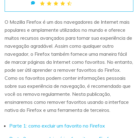
Teste Grátis
ENCONTRAR MAIS SOLUÇÕES
search
O Mozilla Firefox é um dos navegadores de Internet mais
populares e amplamente utilizados no mundo e oferece
Recoverit Grátis
muitos recursos avançados para tornar sua experiência de
Teste Online
Recupere dados perdidos/excluídos gratuitamente
navegação agradável. Assim como qualquer outro
navegador, o Firefox também fornece uma maneira fácil
Teste Grátis
de marcar páginas da Internet como favoritos. No entanto,
pode ser útil aprender a remover favoritos do Firefox.
Como os favoritos podem conter informações pessoais
Outros Produtos
sobre sua experiência de navegação, é recomendado que
você os remova regularmente. Nesta publicação,
Repairit - Reparar Dados
ensinaremos como remover favoritos usando a interface
UBackit - Backup de Dados
nativa do Firefox e uma ferramenta de terceiros.
Parte 1: como excluir um favorito no Firefox