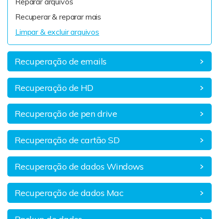
Reparar arquivos
Reparação de Vídeos
Recuperar & reparar mais
Limpar & excluir arquivos
Transferência de Whatsapp
Recuperação de emails
Recuperação de HD
Recuperação de pen drive
Recuperação de cartão SD
Recuperação de dados Windows
Recuperação de dados Mac