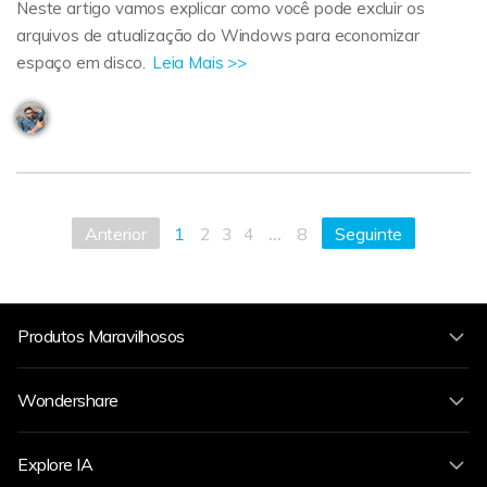
Neste artigo vamos explicar como você pode excluir os
arquivos de atualização do Windows para economizar
espaço em disco.
Leia Mais >>
...
Anterior
1
2
3
4
8
Seguinte
Produtos Maravilhosos
Wondershare
Explore IA