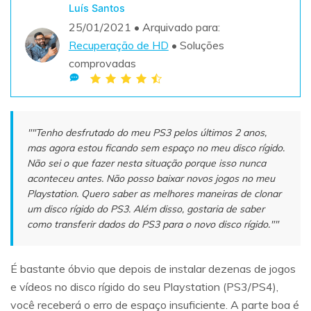
Teste Grátis
Luís Santos
ENCONTRAR MAIS SOLUÇÕES
25/01/2021 • Arquivado para:
search
Recuperação de HD
• Soluções
comprovadas
Recoverit Grátis
Teste Online
Recupere dados perdidos/excluídos gratuitamente
Teste Grátis
""Tenho desfrutado do meu PS3 pelos últimos 2 anos,
mas agora estou ficando sem espaço no meu disco rígido.
Não sei o que fazer nesta situação porque isso nunca
aconteceu antes. Não posso baixar novos jogos no meu
Outros Produtos
Playstation. Quero saber as melhores maneiras de clonar
um disco rígido do PS3. Além disso, gostaria de saber
Repairit - Reparar Dados
como transferir dados do PS3 para o novo disco rígido.""
UBackit - Backup de Dados
É bastante óbvio que depois de instalar dezenas de jogos
e vídeos no disco rígido do seu Playstation (PS3/PS4),
você receberá o erro de espaço insuficiente. A parte boa é