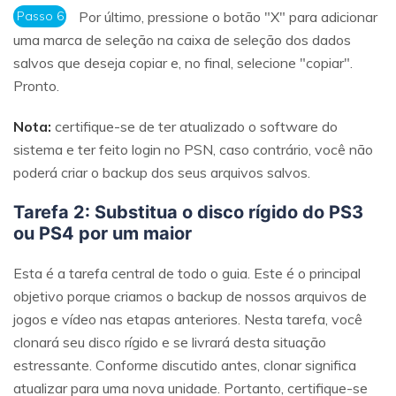
Passo 6
Por último, pressione o botão "X" para adicionar
uma marca de seleção na caixa de seleção dos dados
salvos que deseja copiar e, no final, selecione "copiar".
Pronto.
Reparo de fotos com IA
Repare suas fotos, melhore a qualidade e restaure
Nota:
certifique-se de ter atualizado o software do
momentos preciosos com uma solução baseada em
sistema e ter feito login no PSN, caso contrário, você não
IA.
poderá criar o backup dos seus arquivos salvos.
Vamos lá
Teste Online
Tarefa 2: Substitua o disco rígido do PS3
ou PS4 por um maior
Esta é a tarefa central de todo o guia. Este é o principal
objetivo porque criamos o backup de nossos arquivos de
jogos e vídeo nas etapas anteriores. Nesta tarefa, você
clonará seu disco rígido e se livrará desta situação
estressante. Conforme discutido antes, clonar significa
atualizar para uma nova unidade. Portanto, certifique-se