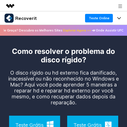
Recoverit
Teste Online
Produtos em destaque
scubra os Melhores Sites
Explorar Agora >>
📣 Onde Assistir UFC de Graça? Descu
Criatividade digital com IA generativa
Produtos
Negócios
Utilitários
Visão geral
Como resolver o problema do
Recursos
Recoverit para Windows
Sobre nós
Soluções
disco rígido?
Uma ferramenta líder de recuperação de dados
Recuperar arquivos de mídia
Soluções
para Windows
Sala de imprensa
O disco rígido ou hd externo fica danificado,
Recuperar arquivos de documentos
inacessível ou não reconhecido no Windows e
Soluções de arquivos
Teste Grátis
Mac? Aqui você pode aprender 5 maneiras a
Porque Recoverit
Loja
Recuperação de dispositivos
reparar hd e reparar hd externo por você
Soluções para computadores
mesmo, e como recuperar dados depois da
Especialista em recuperação de dados
Guide
reparação.
Suporte
Soluções para armazenamento
Recoverit para Mac
Histórias de usuários
Recupere dados ilimitados do sistema Mac
VERIFIQUE TODOS OS RECURSOS
Soluções de backup
Entrar
Tema Quente
Teste Grátis
Teste Grátis