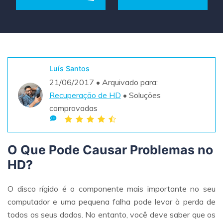
Teste Grátis
ENCONTRAR MAIS SOLUÇÕES
search
Recoverit Grátis
Teste Online
Recupere dados perdidos/excluídos gratuitamente
Luís Santos
21/06/2017 • Arquivado para:
Teste Grátis
Recuperação de HD
• Soluções
comprovadas
Outros Produtos
O Que Pode Causar Problemas no
Repairit - Reparar Dados
HD?
UBackit - Backup de Dados
O disco rígido é o componente mais importante no seu
computador e uma pequena falha pode levar à perda de
todos os seus dados. No entanto, você deve saber que os