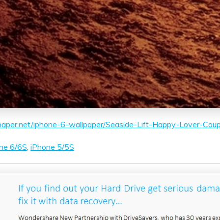
lpaper.net/iphone-6-wallpaper/Seaside-Lift-Happy-Lover-Cou
ne 6/6S
,
iPhone 5/5S