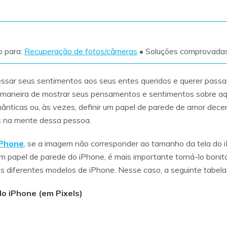
Ver todos os produtos
VERIFIQUE TODOS OS RECURSOS
o para:
Recuperação de fotos/câmeras
• Soluções comprovada
ar seus sentimentos aos seus entes queridos e querer passar 
or maneira de mostrar seus pensamentos e sentimentos sobre aq
mânticas ou, às vezes, definir um papel de parede de amor de
s na mente dessa pessoa.
iPhone
, se a imagem não corresponder ao tamanho da tela do i
 um papel de parede do iPhone, é mais importante torná-lo boni
 diferentes modelos de iPhone. Nesse caso, a seguinte tabela 
 iPhone (em Pixels)