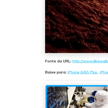
Fonte da URL:
http://www.ilikewal
Baixe para:
iPhone 6/6S Plus
,
iPho