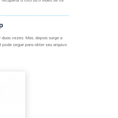
recuperar a foto ou o vídeo se for
p
 duas vezes. Mas, depois surge a
ê pode seguir para obter seu arquivo