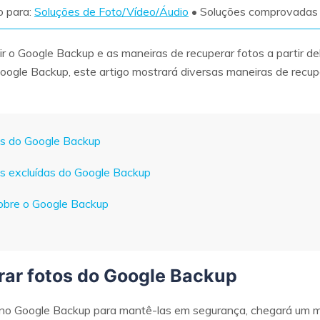
o para:
Soluções de Foto/Vídeo/Áudio
• Soluções comprovadas
Ver todos os produtos
ir o Google Backup e as maneiras de recuperar fotos a partir del
VERIFIQUE TODOS OS RECURSOS
Google Backup, este artigo mostrará diversas maneiras de recup
os do Google Backup
os excluídas do Google Backup
sobre o Google Backup
rar fotos do Google Backup
 no Google Backup para mantê-las em segurança, chegará um 