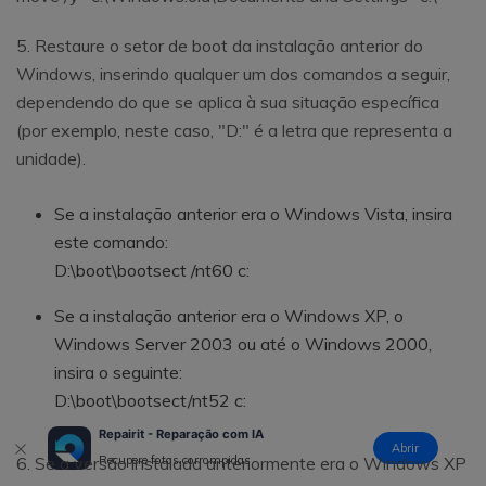
5. Restaure o setor de boot da instalação anterior do
Windows, inserindo qualquer um dos comandos a seguir,
dependendo do que se aplica à sua situação específica
(por exemplo, neste caso, "D:" é a letra que representa a
unidade).
Se a instalação anterior era o Windows Vista, insira
este comando:
D:\boot\bootsect /nt60 c:
Se a instalação anterior era o Windows XP, o
Windows Server 2003 ou até o Windows 2000,
insira o seguinte:
D:\boot\bootsect/nt52 c:
Repairit - Reparação com IA
Abrir
6. Se a versão instalada anteriormente era o Windows XP
Recupere fotos corrompidas