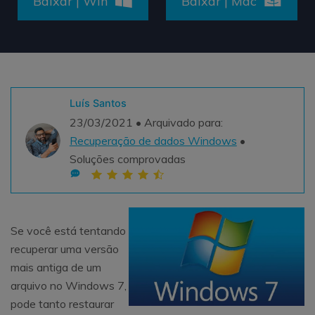
Baixar | Win
Baixar | Mac
Teste Grátis
ENCONTRAR MAIS SOLUÇÕES
search
Recoverit Grátis
Teste Online
Recupere dados perdidos/excluídos gratuitamente
Luís Santos
23/03/2021 • Arquivado para:
Teste Grátis
Recuperação de dados Windows
•
Soluções comprovadas
Outros Produtos
Repairit - Reparar Dados
Se você está tentando
UBackit - Backup de Dados
recuperar uma versão
mais antiga de um
arquivo no Windows 7,
pode tanto restaurar