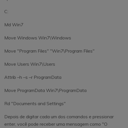
C:
Md Win7
Move Windows Win7\Windows
Move "Program Files" "Win7\Program Files"
Move Users Win7\Users
Attrib –h –s –r ProgramData
Move ProgramData Win7\ProgramData
Rd "Documents and Settings"
Depois de digitar cada um dos comandos e pressionar
enter, você pode receber uma mensagem como "O