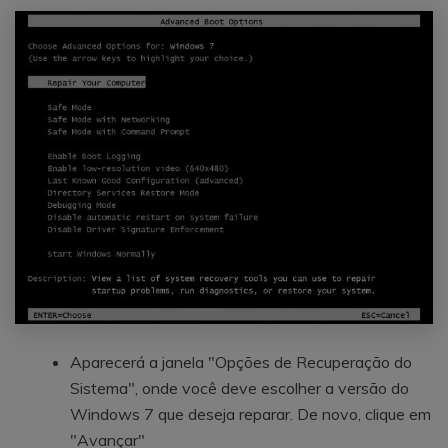
Aparecerá a janela "Opções de Recuperação do
Sistema", onde você deve escolher a versão do
Windows 7 que deseja reparar. De novo, clique em
"Avançar"