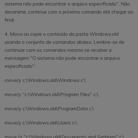
sistema não pode encontrar o arquivo especificado". Não
desanime, continue com o próximo comando até chegar ao
final.
4. Mova ou copie o conteúdo da pasta Windows.old
usando o conjunto de comandos abaixo. Lembre-se de
continuar com os comandos mesmo se receber a
mensagem "O sistema não pode encontrar o arquivo
especificado":
move/y c:\Windows.old\Windows c:\
move/y "c:\Windows.old\Program Files" c:\
move/y c:\Windows.old\ProgramData c:\
move/y c:\Windows.old\Users c:\
move /y "c:\Windows.old\Documents and Settings" c:\