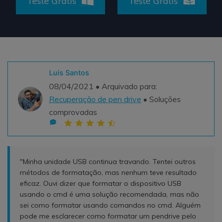
Teste Grátis
Teste Grátis
Teste Grátis
ENCONTRAR MAIS SOLUÇÕES
search
Recoverit Grátis
Teste Online
Recupere dados perdidos/excluídos gratuitamente
Luís Santos
08/04/2021 • Arquivado para:
Teste Grátis
Recuperação de pen drive
• Soluções
comprovadas
Outros Produtos
Repairit - Reparar Dados
"Minha unidade USB continua travando. Tentei outros
UBackit - Backup de Dados
métodos de formatação, mas nenhum teve resultado
eficaz. Ouvi dizer que formatar o dispositivo USB
usando o cmd é uma solução recomendada, mas não
sei como formatar usando comandos no cmd. Alguém
pode me esclarecer como formatar um pendrive pelo