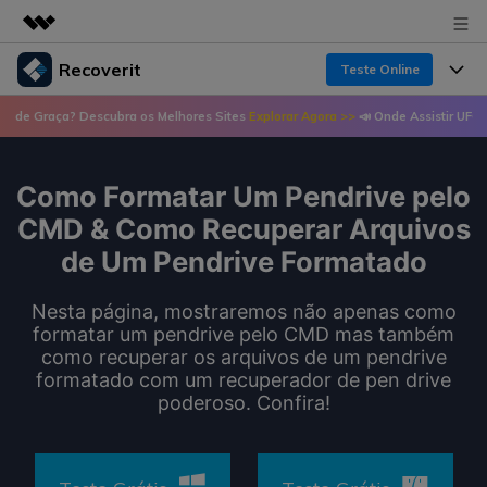
Recoverit
Teste Online
Produtos em destaque
? Descubra os Melhores Sites
Explorar Agora >>
📣 Onde Assistir UFC de Graça? D
Criatividade digital com IA generativa
Produtos
Negócios
Utilitários
Visão geral
Como Formatar Um Pendrive pelo
Recursos
Recoverit para Windows
Sobre nós
Soluções
CMD & Como Recuperar Arquivos
Uma ferramenta líder de recuperação de dados
Recuperar arquivos de mídia
de Um Pendrive Formatado
Soluções
para Windows
Sala de imprensa
Recuperar arquivos de documentos
Soluções de arquivos
Nesta página, mostraremos não apenas como
Teste Grátis
Porque Recoverit
formatar um pendrive pelo CMD mas também
Loja
Recuperação de dispositivos
como recuperar os arquivos de um pendrive
Soluções para computadores
Especialista em recuperação de dados
formatado com um recuperador de pen drive
Guide
poderoso. Confira!
Suporte
Soluções para armazenamento
Recoverit para Mac
Histórias de usuários
Recupere dados ilimitados do sistema Mac
VERIFIQUE TODOS OS RECURSOS
Soluções de backup
Entrar
Tema Quente