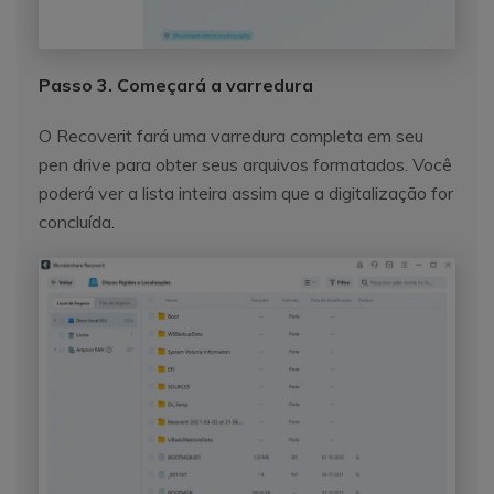
Passo 3. Começará a varredura
O Recoverit fará uma varredura completa em seu
Reparo de fotos com IA
pen drive para obter seus arquivos formatados. Você
Repare suas fotos, melhore a qualidade e restaure
poderá ver a lista inteira assim que a digitalização for
momentos preciosos com uma solução baseada em
concluída.
IA.
Vamos lá
Teste Online