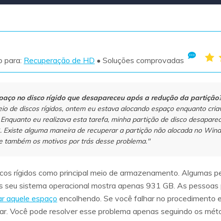
Ver todos os produtos
VERIFIQUE TODOS OS RECURSOS
o para:
Recuperação de HD
• Soluções comprovadas
paço no disco rígido que desapareceu após a redução da partição
io de discos rígidos, ontem eu estava alocando espaço enquanto cria
. Enquanto eu realizava esta tarefa, minha partição de disco desapare
. Existe alguma maneira de recuperar a partição não alocada no Win
e também os motivos por trás desse problema."
os rígidos como principal meio de armazenamento. Algumas p
 seu sistema operacional mostra apenas 931 GB. As pessoas
zar aquele espaço
encolhendo. Se você falhar no procedimento e
par. Você pode resolver esse problema apenas seguindo os mét