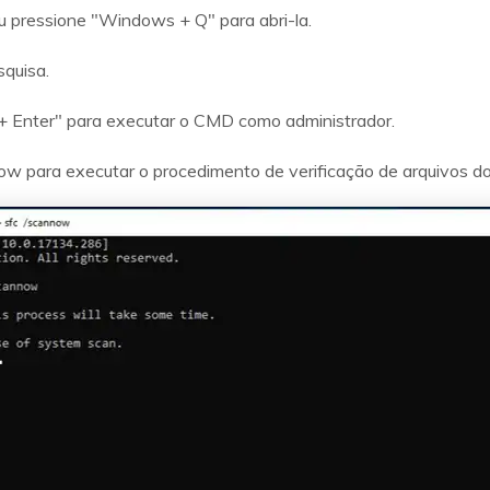
u pressione "Windows + Q" para abri-la.
quisa.
 + Enter" para executar o CMD como administrador.
now para executar o procedimento de verificação de arquivos do