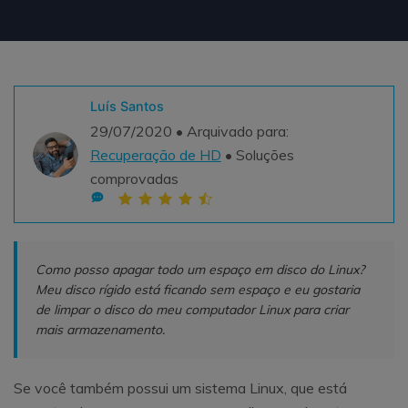
Teste Grátis
ENCONTRAR MAIS SOLUÇÕES
search
Recoverit Grátis
Luís Santos
Teste Online
Recupere dados perdidos/excluídos gratuitamente
29/07/2020 • Arquivado para:
Recuperação de HD
• Soluções
Teste Grátis
comprovadas
Outros Produtos
Como posso apagar todo um espaço em disco do Linux?
Repairit - Reparar Dados
Meu disco rígido está ficando sem espaço e eu gostaria
UBackit - Backup de Dados
de limpar o disco do meu computador Linux para criar
mais armazenamento.
Se você também possui um sistema Linux, que está