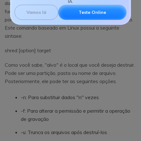
IA.
dados privados em um sistema Linux. Idealmente, isso
funciona como um destruidor - que substitui seus dados
Vamos lá
Teste Online
por outros dados, dificultando o processo de recuperação.
Este comando baseado em Linux possui a seguinte
sintaxe:
shred [option] target
Como você sabe, "alvo" é o local que você deseja destruir.
Pode ser uma partição, pasta ou nome de arquivo.
Posteriormente, ele pode ter as seguintes opções.
-n: Para substituir dados "n" vezes
-f: Para alterar a permissão e permitir a operação
de gravação
-u: Trunca os arquivos após destruí-los