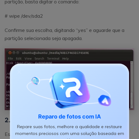
partição, basta digitar o comando:
# wipe /dev/sda2
Confirme sua escolha, digitando “yes” e aguarde que a
partição selecionada seja apagada.
Reparo de fotos com IA
2. destruição
Repare suas fotos, melhore a qualidade e restaure
momentos preciosos com uma solução baseada em
Essa é uma das melhores maneiras de proteger seus