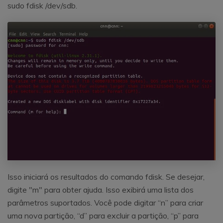
sudo fdisk /dev/sdb.
Isso iniciará os resultados do comando fdisk. Se desejar,
digite "m" para obter ajuda. Isso exibirá uma lista dos
parâmetros suportados. Você pode digitar “n” para criar
uma nova partição, “d” para excluir a partição, “p” para