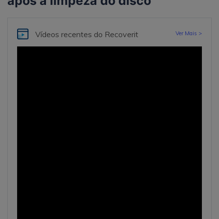
após a limpeza do disco
Vídeos recentes
do Recoverit
Ver Mais >