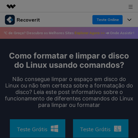
Recoverit
Teste Online
Produtos em destaque
raça? Descubra os Melhores Sites
Explorar Agora >>
📣 Onde Assistir UFC de Graç
Criatividade digital com IA generativa
Produtos
Negócios
Utilitários
Visão geral
Como formatar e limpar o disco
Recursos
Recoverit para Windows
Sobre nós
Soluções
do Linux usando comandos?
Uma ferramenta líder de recuperação de dados
Recuperar arquivos de mídia
Soluções
para Windows
Sala de imprensa
Não consegue limpar o espaço em disco do
Recuperar arquivos de documentos
Linux ou não tem certeza sobre a formatação do
Soluções de arquivos
Teste Grátis
disco? Leia este post informativo sobre o
Porque Recoverit
Loja
Recuperação de dispositivos
funcionamento de diferentes comandos do Linux
Soluções para computadores
para limpar ou formatar
Especialista em recuperação de dados
Guide
Suporte
Soluções para armazenamento
Recoverit para Mac
Histórias de usuários
Recupere dados ilimitados do sistema Mac
VERIFIQUE TODOS OS RECURSOS
Teste Grátis
Teste Grátis
Soluções de backup
Entrar
Tema Quente