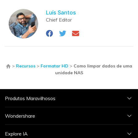
Luís Santos
Chief Editor
>
Recursos
>
Formatar HD
>
Como limpar dados de uma
unidade NAS
Produtos Maravilhosos
Wondershare
Explore IA