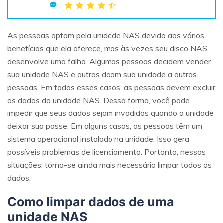
Teste Grátis
ENCONTRAR MAIS SOLUÇÕES
search
As pessoas optam pela unidade NAS devido aos vários
benefícios que ela oferece, mas às vezes seu disco NAS
Recoverit Grátis
desenvolve uma falha. Algumas pessoas decidem vender
Teste Online
Recupere dados perdidos/excluídos gratuitamente
sua unidade NAS e outras doam sua unidade a outras
pessoas. Em todos esses casos, as pessoas devem excluir
Teste Grátis
os dados da unidade NAS. Dessa forma, você pode
impedir que seus dados sejam invadidos quando a unidade
deixar sua posse. Em alguns casos, as pessoas têm um
Outros Produtos
sistema operacional instalado na unidade. Isso gera
possíveis problemas de licenciamento. Portanto, nessas
Repairit - Reparar Dados
situações, torna-se ainda mais necessário limpar todos os
UBackit - Backup de Dados
dados.
Como limpar dados de uma
unidade NAS