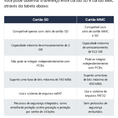
Você pode observar a diferença entre cartão SD e cartão MMC
Reparo de fotos com IA
através da tabela abaixo:
Repare suas fotos, melhore a qualidade e restaure
momentos preciosos com uma solução baseada em IA.
Cartão SD
Cartão MMC
Compatível com
Vamos lá
Teste Online
Compatível apenas com slots de cartão SD
slots de cartão MMC
e SD
Capacidade máxima
Capacidade máxima de armazenamento de 2
de armazenamento
GB
de 512 GB
Pode se integrar
Não pode se integrar independentemente com
independentemente
PCBs
com PCBs
Suporta uma taxa
Suporta uma taxa de bits máxima de 760 MB/s
de bits máxima de
400 MB/s
Usa o sistema de
Usa o sistema de arquivos exFAT
arquivos FAT32
Recursos de segurança integrados, como
Sem protocolos de
entalhe de proteção contra gravação e proteção
segurança
por senha de 16 bytes
embutidos