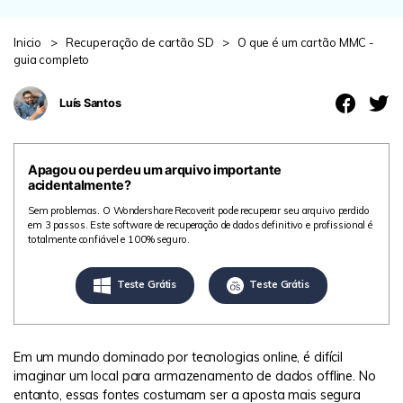
search
ENCONTRAR MAIS SOLUÇÕES
Inicio
>
Recuperação de cartão SD
>
O que é um cartão MMC -
Teste Online
guia completo
Recoverit Grátis
Luís Santos
Recupere dados perdidos/excluídos gratuitamente
Teste Grátis
Apagou ou perdeu um arquivo importante
acidentalmente?
Sem problemas. O Wondershare Recoverit pode recuperar seu arquivo perdido
em 3 passos. Este software de recuperação de dados definitivo e profissional é
Outros Produtos
totalmente confiável e 100% seguro.
Repairit - Reparar Dados
Teste Grátis
Teste Grátis
UBackit - Backup de Dados
Em um mundo dominado por tecnologias online, é difícil
imaginar um local para armazenamento de dados offline. No
entanto, essas fontes costumam ser a aposta mais segura