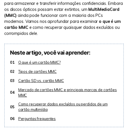
para armazenar e transferir informações confidenciais. Embora
os discos ópticos possam estar extintos, um
MultiMediaCard
(MMC)
ainda pode funcionar com a maioria dos PCs
modernos. Vamos nos aprofundar para examinar
o que é um
cartão MMC
e como recuperar quaisquer dados excluídos ou
corrompidos dele.
Neste artigo, você vai aprender:
01
O que é um cartão MMC?
02
Tipos de cartões MMC
03
Cartão SD vs. cartão MMC
Mercado de cartões MMC e principais marcas de cartões
04
MMC
Como recuperar dados excluídos ou perdidos de um
05
cartão multimídia
06
Perguntas frequentes