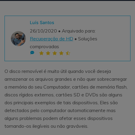
Teste Grátis
ENCONTRAR MAIS SOLUÇÕES
search
Luís Santos
26/10/2020 • Arquivado para:
Recoverit Grátis
Recuperação de HD
• Soluções
Teste Online
Recupere dados perdidos/excluídos gratuitamente
comprovadas
Teste Grátis
O disco removível é muito útil quando você deseja
armazenar os arquivos grandes e não quer sobrecarregar
Outros Produtos
a memória do seu Computador, cartões de memória flash,
Repairit - Reparar Dados
discos rígidos externos, cartões SD e DVDs são alguns
dos principais exemplos de tais dispositivos, Eles são
UBackit - Backup de Dados
detectados pelo computador automaticamente mas
alguns problemas podem afetar esses dispositivos
tornando-os ilegíveis ou não graváveis.