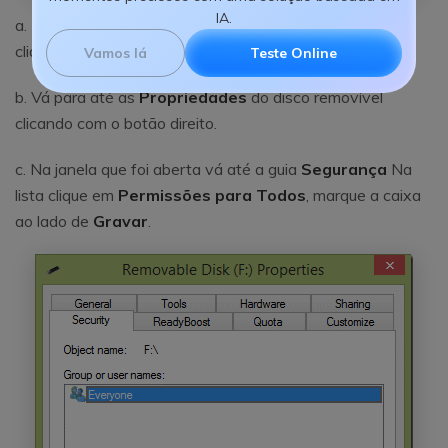
IA.
a. Digite
Prompt de Comando
na barra de pesquisa e
clique no primeiro resultado.
Vamos lá
Teste Online
b. Vá para até as
Propriedades
do disco removível
clicando com o botão direito.
c. Na janela que foi aberta vá até a guia
Segurança
Na
lista clique em
Permissões para Todos
, marque a caixa
ao lado de
Gravar
.