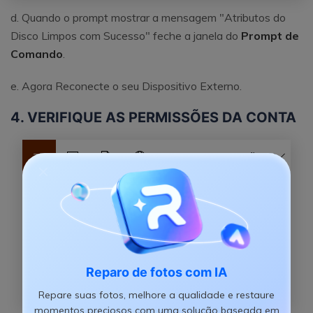
d. Quando o prompt mostrar a mensagem "Atributos do
Disco Limpos com Sucesso" feche a janela do
Prompt de
Comando
.
e. Agora Reconecte o seu Dispositivo Externo.
4. VERIFIQUE AS PERMISSÕES DA CONTA
Reparo de fotos com IA
Repare suas fotos, melhore a qualidade e restaure
momentos preciosos com uma solução baseada em