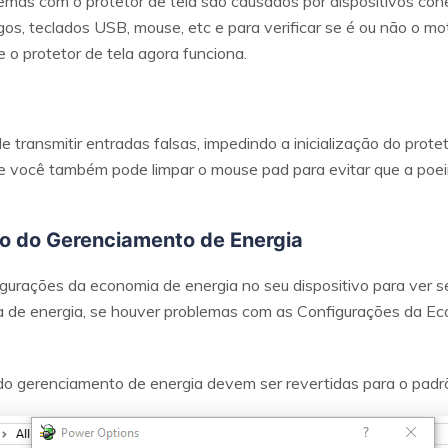
lemas com o protetor de tela são causados ​​por dispositivos c
os, teclados USB, mouse, etc e para verificar se é ou não o m
e o protetor de tela agora funciona.
transmitir entradas falsas, impedindo a inicialização do protet
e você também pode limpar o mouse pad para evitar que a poei
ão do Gerenciamento de Energia
urações da economia de energia no seu dispositivo para ver se 
a de energia, se houver problemas com as Configurações da Eco
 do gerenciamento de energia devem ser revertidas para o padr