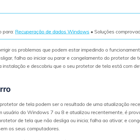
Ver todos os produtos
VERIFIQUE TODOS OS RECURSOS
o para:
Recuperação de dados Windows
• Soluções comprova
corrigir os problemas que podem estar impedindo o funcionament
igar, falha ao iniciar ou parar e congelamento do protetor de 
nstalação e descobriu que o seu protetor de tela está com def
rro
rotetor de tela podem ser o resultado de uma atualização re
m usuário do Windows 7 ou 8 e atualizou recentemente, é prov
otetor de tela que não desliga ou inicia; falha ao ativar; e con
sem os seus computadores.